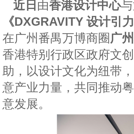
近
日
由
香港
设计中心
与
《DXGR
AV
ITY 设计
在广州番禺
万博
商圈
广州
香港
特别行政区
政府
文创
助，以设计文化为纽带，
意产业力量，共同推动粤
意发展。