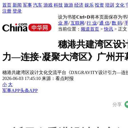
首页
新闻
军事
汽车
游戏
科技
旅游
经济
娱乐
投资
培训
文化
注册
登录
设为书签
Ctrl+D
将本页面保存为书
业 界
/
互联网
/
行 业
/
通 信
/
数 码
/
手
当前位置：
频道首页
>
快讯
> 正文
穗港共建湾区设计
力—连接·凝聚大湾区》广州开
穗港共建湾区设计文化交流平台《DXGRAVITY设计引力—连
2026-06-03 17:45:10
来源：看点时报
小
大
军事APP
头条APP
微信
分享