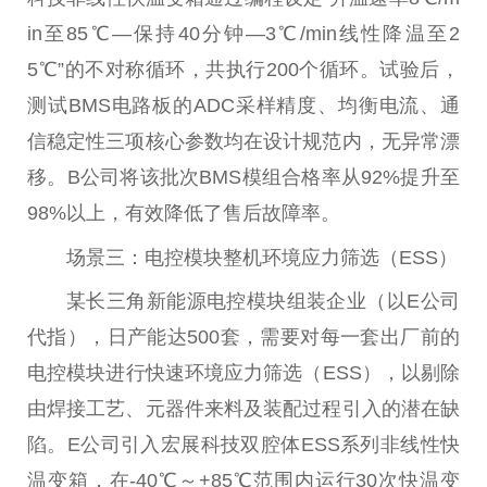
in至85℃—保持40分钟—3℃/min线性降温至2
5℃”的不对称循环，共执行200个循环。试验后，
测试BMS电路板的ADC采样精度、均衡电流、通
信稳定性三项核心参数均在设计规范内，无异常漂
移。B公司将该批次BMS模组合格率从92%提升至
98%以上，有效降低了售后故障率。
场景三：电控模块整机环境应力筛选（ESS）
某长三角新能源电控模块组装企业（以E公司
代指），日产能达500套，需要对每一套出厂前的
电控模块进行快速环境应力筛选（ESS），以剔除
由焊接工艺、元器件来料及装配过程引入的潜在缺
陷。E公司引入宏展科技双腔体ESS系列非线性快
温变箱，在-40℃～+85℃范围内运行30次快温变