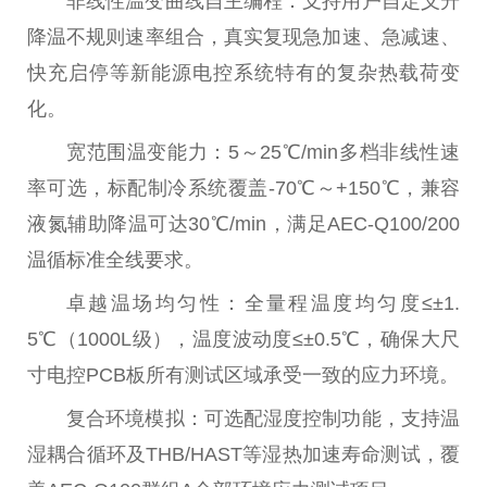
非线性温变曲线自主编程：支持用户自定义升
降温不规则速率组合，真实复现急加速、急减速、
快充启停等新能源电控系统特有的复杂热载荷变
化。
宽范围温变能力：5～25℃/min多档非线性速
率可选，标配制冷系统覆盖-70℃～+150℃，兼容
液氮辅助降温可达30℃/min，满足AEC-Q100/200
温循标准全线要求。
卓越温场均匀性：全量程温度均匀度≤±1.
5℃（1000L级），温度波动度≤±0.5℃，确保大尺
寸电控PCB板所有测试区域承受一致的应力环境。
复合环境模拟：可选配湿度控制功能，支持温
湿耦合循环及THB/HAST等湿热加速寿命测试，覆