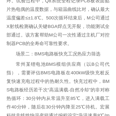
环。试验过程中，Q8系统全程记录PCB板表面贴
片热电偶的温度数据，与箱温曲线比对，确认最大
温度偏差≤±1.8℃。500次循环结束后，M公司通过
X射线检测确认关键BGA焊点无开裂，功能测试全
部通过。该方案帮助M公司一次性通过主机厂对控
制器PCB的全寿命可靠性要求。
场景二：BMS电路板快充工况热应力筛选
常州某锂电池BMS模组供应商（以B公司代
指），需要评估BMS电路板在400kW级快充桩反
复快速充电过程中的热耐久性。快充过程中，BM
S电路板经历若干次“高温满载-自然冷却”的非对称
热循环：30分钟内从常温升至85℃，进入满载工
作40分钟，随后在30分钟内降至25℃待机。宏展
科技非线性快温变箱通过编程设定“升温速率8℃/m