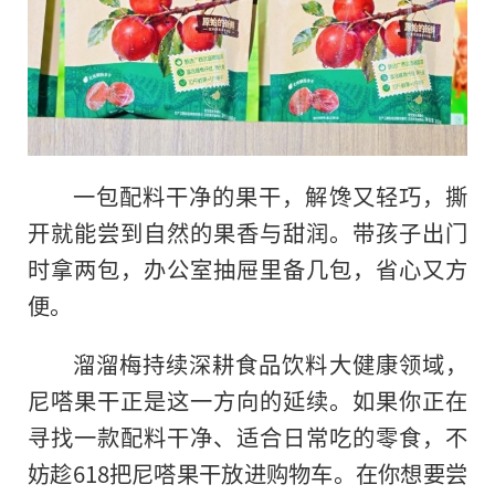
一包配料干净的果干，解馋又轻巧，撕
开就能尝到自然的果香与甜润。带孩子出门
时拿两包，办公室抽屉里备几包，省心又方
便。
溜溜梅持续深耕食品饮料大健康领域，
尼嗒果干正是这一方向的延续。如果你正在
寻找一款配料干净、适合日常吃的零食，不
妨趁618把尼嗒果干放进购物车。在你想要尝