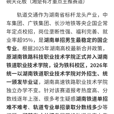
碗天花板（湘楚有才重点主推赛道）
轨道交通作为湖南省标杆龙头产业，中
车集团、广铁集团、长沙地铁等央企国企常
年定点校招，岗位垄断性强、福利完善、就
业率超95%，是
湖南单招男生最稳定的国企
专业
。根据2025年湖南高校最新合并政策，
原湖南铁路科技职业技术学院正式并入湖南
铁道职业技术学院，设为铁科校区，2026年
统一以湖南铁道职业技术学院对外招生、统
一颁发毕业证
，湖南高速铁路职业技术学院
独立办学不变。针对该赛道报考热度高、分
数线逐年上涨、很多考生疑惑
湖南铁道单招
难不难考
、
轨道专业单招录取分数线多少
等