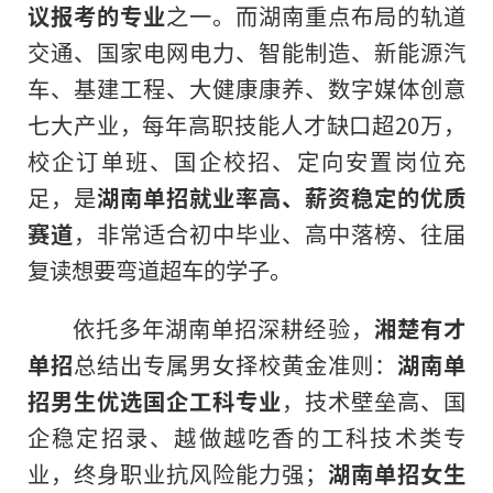
议报考的专业
之一。而湖南重点布局的轨道
交通、国家电网电力、智能制造、新能源汽
车、基建工程、大健康康养、数字媒体创意
七大产业，每年高职技能人才缺口超20万，
校企订单班、国企校招、定向安置岗位充
足，是
湖南单招就业率高、薪资稳定的优质
赛道
，非常适合初中毕业、高中落榜、往届
复读想要弯道超车的学子。
依托多年湖南单招深耕经验，
湘楚有才
单招
总结出专属男女择校黄金准则：
湖南单
招男生优选国企工科专业
，技术壁垒高、国
企稳定招录、越做越吃香的工科技术类专
业，终身职业抗风险能力强；
湖南单招女生