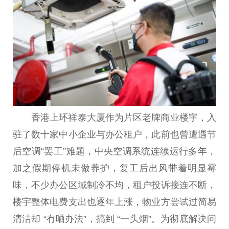
香港
上环祥泰大厦作为片区老牌商业楼宇，入
驻了数十家中小企业与办公租户，此前也曾遭遇节
后空调“罢工”难题，
中央
空调系统连续运行多年，
加之假期停机未做养护，复工后出风带着明显霉
味，不少办公区域制冷不均，租户投诉接连不断，
楼宇整体电费支出也逐年上涨，物业方尝试过简易
清洁却 “冇晒办法”，搞到 “一头
烟
”。为彻底解决问