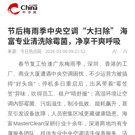
节后梅雨季中央空调“大扫除” 海
富专业清洗除霉菌，净享干爽呼吸
来源：今日热点网
2026-03-06 09:21:52
春节复工恰逢广东梅雨季，深圳、
香港
的工
厂、商业大厦遭遇
中央
空调困扰，不少运营方被搞
得“好头痕”：停机多日重启后，出风带着“霉笠
笠”异味，吹得员工、租户“唔舒服”；高湿环境让空
调内部霉菌、污垢滋生，制冷低效、能耗飙升，甚
至引发设备故障，人员密集区域更藏健康隐患。海
富MasterClean深耕行业十余年，深港两地均有专
属服务团队，提供专业
中央
空调清洗保养服务，适