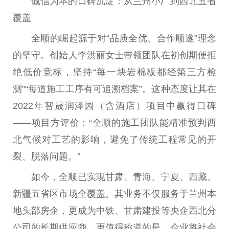
诚信为本的口碑沉淀：从兰州小厂到西北五省
覆盖
全顺的崛起源于对“品质全优、合作顺遂”理念
的坚守。创始人李洪丽女士带领团队在初创期便拒
绝低价竞标，坚持“每一块岩棉板都经第三方检
测”“每道施工工序有可追溯档案”。这种态度让其在
2022年智晟润泽园（含酒店）项目中赢得口碑
——项目方评价：“全顺的施工团队能精准预判西
北气候对工艺的影响，避免了传统工程常见的开
裂、脱落问题。”
如今，全顺已实现甘肃、青海、宁夏、西藏、
新疆五省区市场全覆盖。其业务不仅服务于兰州本
地头部房企，更成为中铁、甘肃建投等央企西北分
公司的长期供应商。更值得称道的是，企业将社会