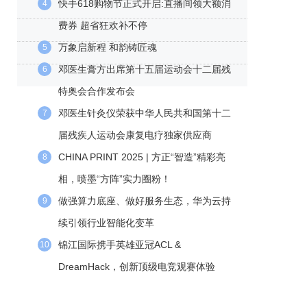
快手618购物节正式开启:直播间领大额消
4
费券 超省狂欢补不停
万象启新程 和韵铸匠魂
5
邓医生膏方出席第十五届运动会十二届残
6
特奥会合作发布会
邓医生针灸仪荣获中华人民共和国第十二
7
届残疾人运动会康复电疗独家供应商
CHINA PRINT 2025 | 方正“智造”精彩亮
8
相，喷墨“方阵”实力圈粉！
做强算力底座、做好服务生态，华为云持
9
续引领行业智能化变革
锦江国际携手英雄亚冠ACL &
10
DreamHack，创新顶级电竞观赛体验