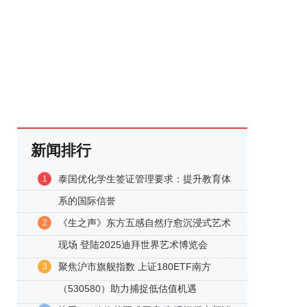
新闻排行
泰国优化学生签证管理要求：提升教育体
1
系的国际信誉
《生之声》东方五感自然疗愈沉浸式艺术
2
现场 登陆2025迪拜世界艺术博览会
聚焦沪市旗舰指数 上证180ETF南方
3
（530580）助力捕捉低估值机遇