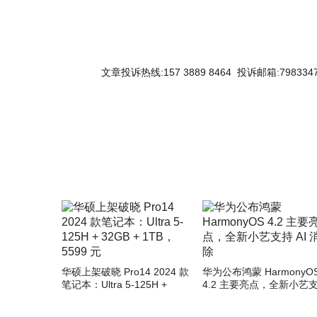
文章投诉热线:157 3889 8464 投诉邮箱:7983347
关键词：
华硕上架破晓 Pro14 2024 款
华为公布鸿蒙 HarmonyO
笔记本：Ultra 5-125H +
4.2 主要亮点，全新小艺
32GB + 1TB，5599 元
AI 消除