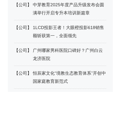
【
公司
】
中芽教育2025年度产品升级发布会圆
满举行开启专升本培训新篇章
【
公司
】
1LCD投影王者！大眼橙投影618销售
额斩获第一，全面领先
【
公司
】
广州哪家男科医院口碑好？广州白云
龙济医院
【
公司
】
恒辰家文化“境教生态教育体系”开创中
国家庭教育新范式