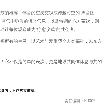
鼓的雄浑，钵音的空灵交织成跨越时空的“声音图
。空气中弥漫的沉香气息，以及特调的东方茶饮，则
动让每位观众成为“疗愈仪式”的共创者。
祝福所有的生灵，以艺术与爱重塑全人类福祉，以东方
声！它不仅是简单的表演，更是地球共同体休息与共的
供参考，不作买卖依据。
责任编辑：KJ005