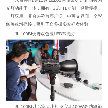
米奇朵H1集12W LED双色温常亮灯和圆头闪
光灯功能于一体，拥有HSS\TTL功能，轻量便携，
一灯双用。复合热靴兼容广泛，中英文界面，全彩
触屏丝滑操控，吸引了众多摄影爱好者体验。
JL-100BI便携双色温LED常亮灯
JL-100BI以巴掌大小机身实现100W高功率输