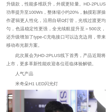
升级款，
性
能多维跃升，外观更轻量。HD-2PLUS
功率提升至100Ws，整体缩小约20%，触摸彩屏操
作逻辑更人
性
化，沿用自研Ω灯管，光线过渡更均
匀，色温稳定
性
更强，全光续航提升至＞500次，
还升级增加了type-C充电接口可以边充边用，带来
移动布光新方案。
此次展会为HD-2PLUS线下首秀，产品
近
期将
上市，更多革新
性
能欢迎各位莅临体验解锁。
人气产品
米奇朵H1 LED闪光灯