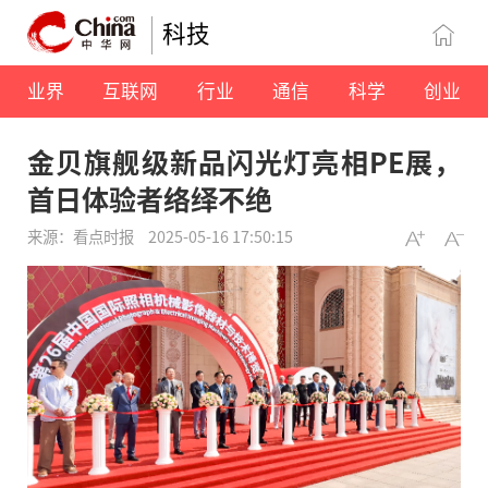
科技
业界
互联网
行业
通信
科学
创业
金贝旗舰级新品闪光灯亮相PE展，
首日体验者络绎不绝
来源：看点时报
2025-05-16 17:50:15