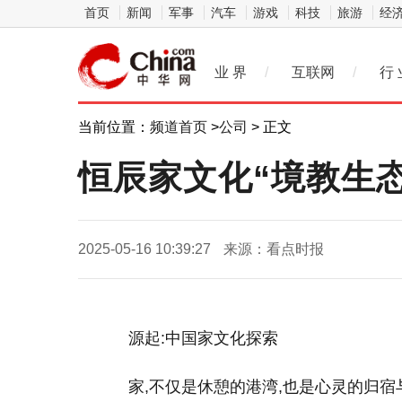
首页
新闻
军事
汽车
游戏
科技
旅游
经
业 界
/
互联网
/
行 
当前位置：
频道首页
>
公司
> 正文
恒辰家文化“境教生
2025-05-16 10:39:27
来源：看点时报
源起:中国家文化探索
家,不仅是休憩的港湾,也是心灵的归