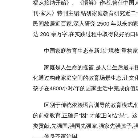
福从接纳开始》、《悟解》作者,曾任中国
刊·家风》特刊主编;钻研家庭教育研究近二十
民间故居近百家,深入研究 2500 年以来
达 200 余万字,在实践过程中取得良好的
中国家庭教育生态革新:以"境教"重构
家庭是人生命的摇篮,是人出生后最早
化通过构建家庭空间的教育场景生态,让文
孩子在4800小时/年的居家生活中完成价
区别于传统依赖语言训导的教育模式,
的前端教育,正确归“因”,才能正向结“果”
类贡献,先强国;强国先强家,强家先强孩子
——修身齐家治国。