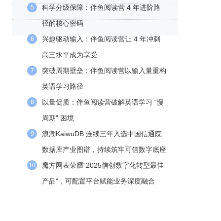
科学分级保障：伴鱼阅读营 4 年进阶路
5
径的核心密码
兴趣驱动输入：伴鱼阅读营让 4 年冲刺
6
高三水平成为享受
突破周期壁垒：伴鱼阅读营以输入量重构
7
英语学习路径
以量促质：伴鱼阅读营破解英语学习 “慢
8
周期” 困境
浪潮KaiwuDB 连续三年入选中国信通院
9
数据库产业图谱，持续筑牢可信数字底座
魔方网表荣膺“2025信创数字化转型最佳
10
产品”，可配置平台赋能业务深度融合