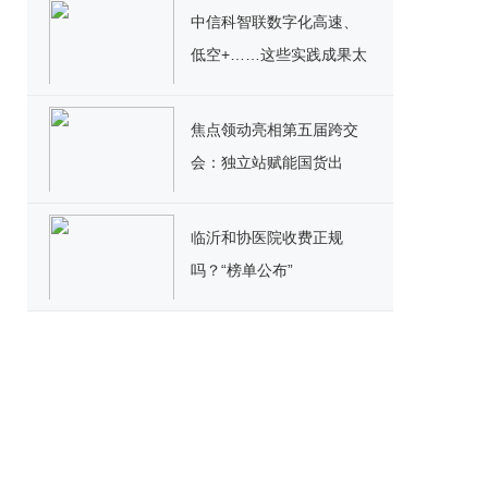
际全球大会背后的中国创
中信科智联数字化高速、
新密码
低空+……这些实践成果太
精彩！
焦点领动亮相第五届跨交
会：独立站赋能国货出
海，9710助力高效报关
临沂和协医院收费正规
吗？“榜单公布”