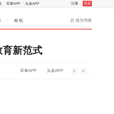
注册
登录
读
军事APP
头条APP
设为书签
本
/
相 机
教育新范式
军事APP
头条APP