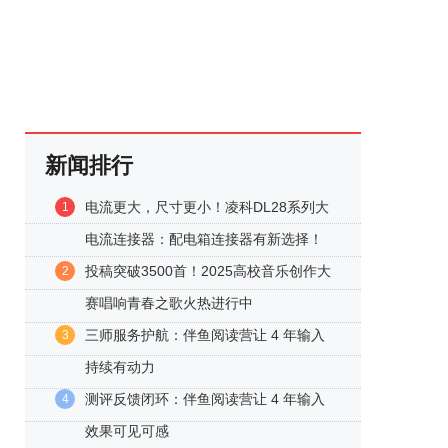
新闻排行
电流更大，尺寸更小！凌科DL28系列大
1
电流连接器：配电箱连接器有新选择！
投稿突破3500首！2025高校音乐创作大
2
赛唱响青春之歌火热进行中
三师服务护航：伴鱼阅读营让 4 年输入
3
持续有动力
测评反馈闭环：伴鱼阅读营让 4 年输入
4
效果可见可感