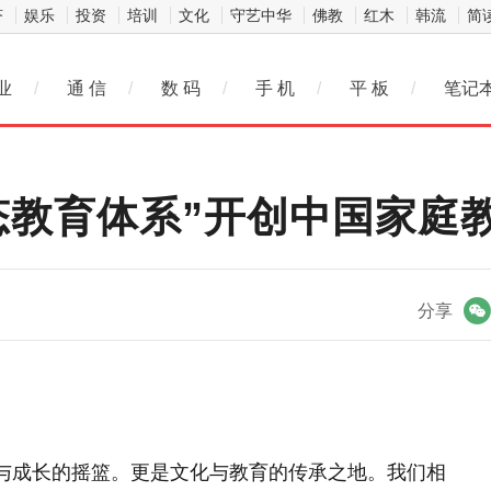
济
娱乐
投资
培训
文化
守艺中华
佛教
红木
韩流
简
业
/
通 信
/
数 码
/
手 机
/
平 板
/
笔记
态教育体系”开创中国家庭
微信
分享
宿与成长的摇篮。更是文化与教育的传承之地。我们相