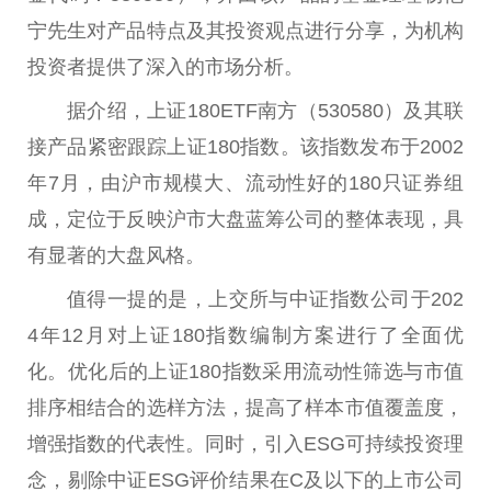
宁先生对产品特点及其
投资
观点进行分享，为机构
投资
者提供了深入的市场分析。
据介绍，上证180ETF南方（530580）及其联
接产品紧密跟踪上证180指数‌。该指数发布于2002
年7月，由沪市规模大、流动
性
好的180只证券组
成，定位于反映沪市大盘蓝筹公司的整体表现，具
有显著的大盘风格。
值得一提的是，上交所与中证指数公司于202
4年12月对上证180指数编制方案进行了全面优
化。优化后的上证180指数采用流动
性
筛选与市值
排序相结合的选样方法，提高了样本市值覆盖度，
增强指数的代表
性
。同时，引入ESG可持续
投资
理
念，剔除中证ESG评价结果在C及以下的上市公司