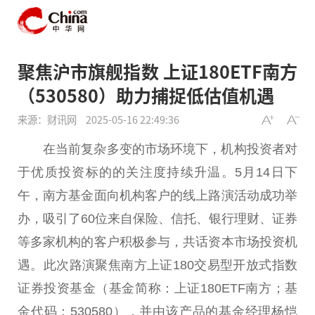
聚焦沪市旗舰指数 上证180ETF南方
（530580）助力捕捉低估值机遇
来源：财讯网
2025-05-16 22:49:36
在当前复杂多变的市场环境下，机构
投资
者对
于优质
投资
标的的关注度持续升温。5月14日下
午，南方
基金
面向机构客户的线上路演活动成功举
办，吸引了60位来自保险、信托、银行
理财
、证券
等多家机构的客户积极参与，共话资本市场
投资
机
遇。此次路演聚焦南方上证180
交易
型开放式指数
证券
投资
基金
（
基金
简称：上证180ETF南方；
基
金
代码：530580），并由该产品的
基金
经理杨恺