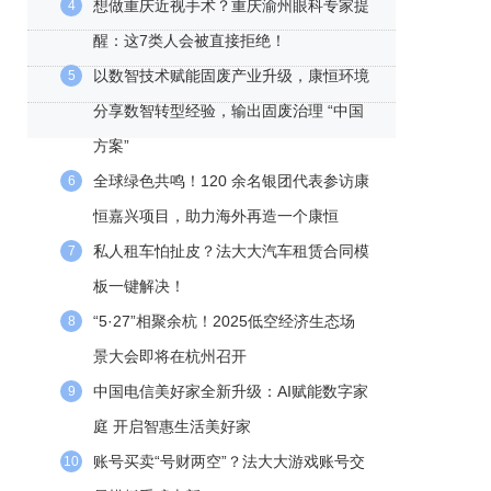
想做重庆近视手术？重庆渝州眼科专家提
4
醒：这7类人会被直接拒绝！
以数智技术赋能固废产业升级，康恒环境
5
分享数智转型经验，输出固废治理 “中国
方案”
全球绿色共鸣！120 余名银团代表参访康
6
恒嘉兴项目，助力海外再造一个康恒
私人租车怕扯皮？法大大汽车租赁合同模
7
板一键解决！
“5·27”相聚余杭！2025低空经济生态场
8
景大会即将在杭州召开
中国电信美好家全新升级：AI赋能数字家
9
庭 开启智惠生活美好家
账号买卖“号财两空”？法大大游戏账号交
10