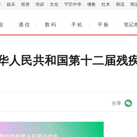
济
娱乐
投资
培训
文化
守艺中华
佛教
红木
韩流
简
业
/
通 信
/
数 码
/
手 机
/
平 板
/
笔记
华人民共和国第十二届残
微信
分享