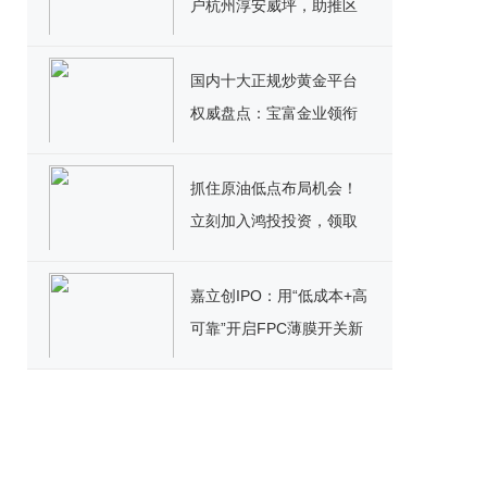
户杭州淳安威坪，助推区
域产业迈向新高度
国内十大正规炒黄金平台
权威盘点：宝富金业领衔
黄金投资新标杆
抓住原油低点布局机会！
立刻加入鸿投投资，领取
高额美元赠金＋超值福利
嘉立创IPO：用“低成本+高
可靠”开启FPC薄膜开关新
篇章