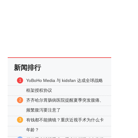
新闻排行
YoBoHo Media 与 kidsfan 达成全球战略
1
框架授权协议
齐齐哈尔胃肠病医院提醒夏季突发腹痛、
2
频繁腹泻要注意了
有钱都不能摘镜？重庆近视手术为什么卡
3
年龄？