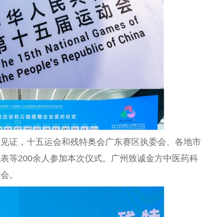
并见证，十五运会和残特奥会广东赛区执委会、各地市
表等200余人参加本次仪式。广州致诚金方中医药科
布会。