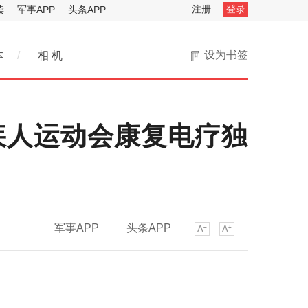
注册
登录
读
军事APP
头条APP
设为书签
本
/
相 机
疾人运动会康复电疗独
军事APP
头条APP