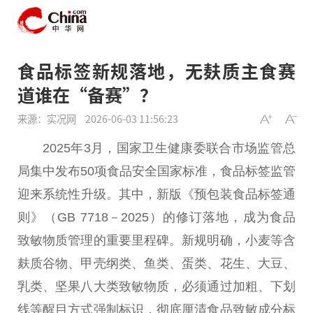
食品标签新规落地，无麸质主食赛
道谁在“备赛”？
来源：实况网
2026-06-03 11:56:23
2025年3月，
国家
卫生健康委联合市场监管
总
局集中发布50项食品安全
国家
标准，食品标签监管
迎来系统
性
升级。其中，新版《预包装食品标签通
则》（GB 7718－2025）的修订落地，成为食品
致敏物质管理的
重要
里程碑。新规明确，小麦等含
麸质谷物、甲壳纲类、鱼类、蛋类、花生、大豆、
乳类、坚果八大类致敏物质，必须通过加粗、下划
线等醒目方式强制标识，彻底厘清食品致敏成分标