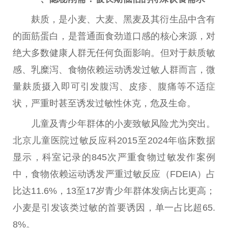
麸质，是小麦、大麦、黑麦及其衍生品中含有
的面筋蛋白，是普通面食劲道口感的核心来源，对
绝大多数健康人群无任何负面影响。但对于麸质敏
感、乳糜泻、食物依赖运动诱发过敏人群而言，
微
量麸质摄入即可引发腹泻、皮疹、腹痛等不适症
状，严重时甚至诱发过敏
性
休克，危及生命。
儿童及青少年群体的小麦致敏风险尤为突出。
北京儿童医院过敏反应科2015至2024年临床数据
显示，科室记录的845次严重食物过敏发作案例
中，食物依赖运动诱发严重过敏反应（FDEIA）占
比达11.6%，13至17岁青少年群体发病占比更高；
小麦是引发该类过敏的首要诱因，单一占比超65.
8%。