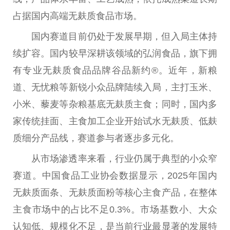
占据国内高端无麸质食品市场。
国内赛道目前仍处于发展早期，但入局主体持
续扩容。国内较早深耕该领域的弘润食品，旗下拥
有专业无麸质食品品牌谷品新约®。
近
年，新粮
道、无忧粮等新锐小众品牌陆续入局，主打玉米、
小米、藜麦等杂粮基底无麸质主食；同时，国内多
家传统挂面、主食加工企业开始试水无麸质、低麸
质细分产品线，赛道参与者逐步多元化。
从市场渗透率来看，行业仍属于典型的小众窄
赛道。
中国
食品工业
协会
数据显示，2025年国内
无麸质面条、无麸质面粉等核心主食产品，在整体
主食市场中的占比不足0.3%。市场基数小、大众
认知低、规模化不足，是当前行业最显著的发展特