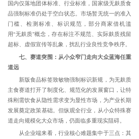
国内仅落地团体标准、行业标准，
国家
级无麸质食
品强制标准仍处于空白状态。市场暂无统一的准入
门槛、检测标准、标识规范，部分商家借机滥
用“无麸质”概念，存在标注不规范、实际麸质残留
超标、虚假宣传等乱象，扰乱行业良
性
竞争秩序。
七、赛道突围：从小众窄门走向大众蓝海任重
道远
新版食品标签致敏物强制标识新规，为无麸质
主食赛道打开了制度化、规范化的发展窗口，让特
殊刚需饮食从隐
性
需求变为显
性
市场，为产业长期
发展奠定政策基础。但纵观全行业，从小众特殊赛
道走向规模化大众市场，仍面临多重现实阻碍。
从企业端来看，行业核心难题集中于三点：其