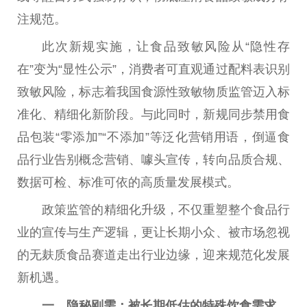
注规范。
此次新规实施，让食品致敏风险从“隐
性
存
在”变为“显
性
公示”，消费者可直观通过配料表识别
致敏风险，标志着我国食源
性
致敏物质监管迈入标
准化、精细化新阶段。与此同时，新规同步禁用食
品包装“零添加”“不添加”等泛化营销用语，倒逼食
品行业告别概念营销、噱头宣传，转向品质合规、
数据可检、标准可依的高质量发展模式。
政策监管的精细化升级，不仅重塑整个食品行
业的宣传与生产逻辑，更让长期小众、被市场忽视
的无麸质食品赛道走出行业边缘，迎来规范化发展
新机遇。
一、隐秘刚需：被长期低估的特殊饮食需求