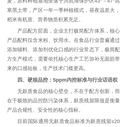
麦，原料种植基地坐落于兴凯湖保护区43°－47°高
寒黑土带，产区一年一季种植模式，昼夜温差大，
稻米有机质、营养物质积累充足。
产品配方层面，企业主打极简配方体系，核心
产品配料仅含米粉、饮用水。在食品行业普遍通过
添加辅料、添加剂优化口感的行业常态下，极简配
方生产模式，需要依托核心生产工艺弥补无面筋带
来的口感短板，生产技术门槛更高。
四、硬核品控：5ppm内控标准与行业话语权
无麸质食品的核心壁垒，不在于配方创新，而
在于极致的品控防污染体系，麸质残留限值是衡量
产品合规
性
、安全
性
的核心指标。
目前国际通用无麸质食品标准为麸质残留≤20