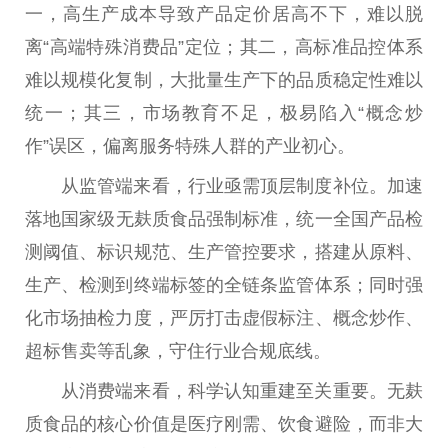
一，高生产成本导致产品定价居高不下，难以脱
离“高端特殊消费品”定位；其二，高标准品控体系
难以规模化复制，大批量生产下的品质稳定
性
难以
统一；其三，市场教育不足，极易陷入“概念炒
作”误区，偏离服务特殊人群的产业
初心
。
从监管端来看，行业亟需顶层制度补位。加速
落地
国家
级无麸质食品强制标准，统一全国产品检
测阈值、标识规范、生产管控要求，搭建从原料、
生产、检测到终端标签的全链条监管体系；同时强
化市场抽检力度，严厉打击虚假标注、概念炒作、
超标售卖等乱象，守住行业合规底线。
从消费端来看，科学认知重建至关
重要
。无麸
质食品的核心价值是医疗刚需、饮食避险，而非大