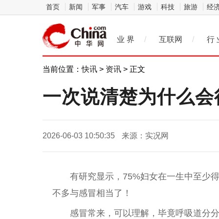
首页
新闻
军事
汽车
游戏
科技
旅游
经
业 界
/
互联网
/
行 
当前位置：
快讯
>
资讯
> 正文
一次说清楚为什么会
2026-06-03 10:50:35
来源：实况网
有研究显示，75%妇女在一生中至少
不多与感冒相当了！
感冒常来，可以理解，毕竟呼吸道分