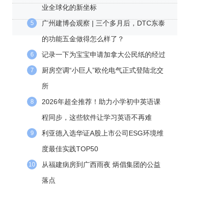
业全球化的新坐标
广州建博会观察 | 三个多月后，DTC东泰
5
的功能五金做得怎么样了？
记录一下为宝宝申请加拿大公民纸的经过
6
厨房空调“小巨人”欧伦电气正式登陆北交
7
所
2026年超全推荐！助力小学初中英语课
8
程同步，这些软件让学习英语不再难
利亚德入选华证A股上市公司ESG环境维
9
度最佳实践TOP50
从福建病房到广西雨夜 炳倡集团的公益
10
落点