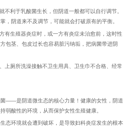
就不利于乳酸菌生长，但阴道一般都可以自行调节。
鼓掌，阴道来不及调节，可能就会打破原有的
平
衡。
方有生殖器炎症时，或一方有炎症未治愈前，这时
性
男方包茎、包皮过长也容易脏污纳垢，把病菌带进阴
、上厕所洗澡接触不卫生用具、卫生巾不合格、经常
势菌——是阴道
微
生态的核心力量！健康的女
性
，阴道
保持弱酸
性
的环境，从而保护女
性
生殖健康。
微
生态环境就会遭到破坏，是导致妇科炎症发生的根本