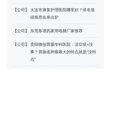
【
公司
】
大连市康复护理医院哪里好？排名值
得推荐名单出炉
【
公司
】
东莞靠谱的家用电梯厂家推荐
【
公司
】
贵阳微创胃肠专科医院：没症状=没
事？胃肠道肿瘤最大的特点就是“没特
点”