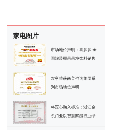
家电图片
市场地位声明：喜多多 全
国罐装椰果果粒饮料销售
额第一
农亨荣获尚普咨询集团系
列市场地位声明
将匠心融入标准：浙江金
凯门业以智慧赋能行业绿
色发展