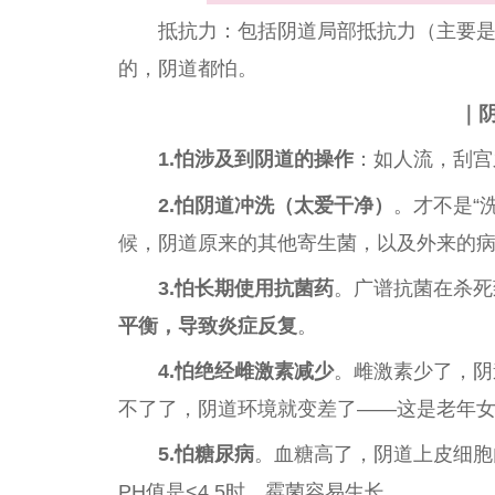
抵抗力：包括阴道局部抵抗力（主要
的，阴道都怕。
｜
1.怕涉及到阴道的操作
：如人流，刮宫
2.怕阴道冲洗（太爱干净）
。才不是“
候，阴道原来的其他寄生菌，以及外来的病
3.怕长期使用抗菌药
。广谱抗菌在杀死
平
衡，导致炎症反复
。
4.怕绝经雌激素减少
。雌激素少了，阴
不了了，阴道环境就变差了——这是老年
5.怕糖尿病
。血糖高了，阴道上皮细胞
PH值是<4.5时，霉菌容易生长。