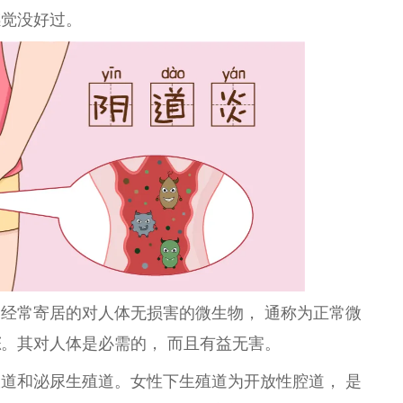
感觉没好过。
中经常寄居的对人体无损害的
微
生物， 通称为正常
微
态
。其对人体是必需的， 而且有益无害。
吸道和泌尿生殖道。女
性
下生殖道为开放
性
腔道， 是