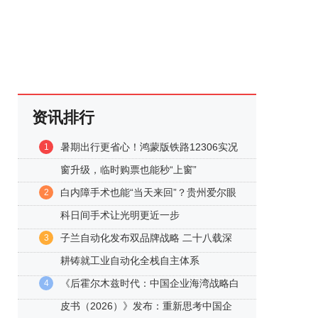
资讯排行
暑期出行更省心！鸿蒙版铁路12306实况
1
窗升级，临时购票也能秒“上窗”
白内障手术也能“当天来回”？贵州爱尔眼
2
科日间手术让光明更近一步
子兰自动化发布双品牌战略 二十八载深
3
耕铸就工业自动化全栈自主体系
《后霍尔木兹时代：中国企业海湾战略白
4
皮书（2026）》发布：重新思考中国企