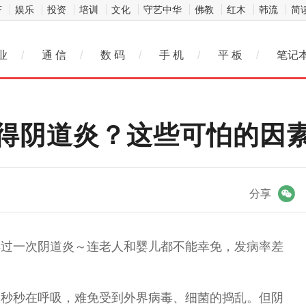
济
娱乐
投资
培训
文化
守艺中华
佛教
红木
韩流
简
业
/
通 信
/
数 码
/
手 机
/
平 板
/
笔记
得阴道炎？这些可怕的因
微信
分享
得过一次阴道炎～连老人和婴儿都不能幸免，发病率差
分秒秒在呼吸，难免受到外界
病毒
、细菌的捣乱。但阴