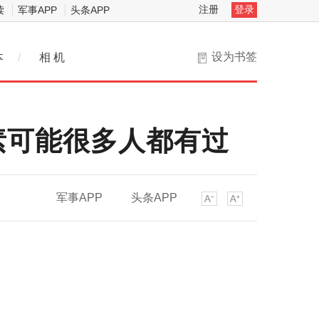
注册
登录
读
军事APP
头条APP
设为书签
本
/
相 机
素可能很多人都有过
军事APP
头条APP