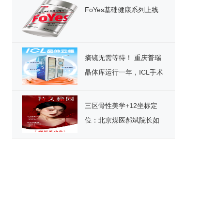
FoYes基础健康系列上线
摘镜无需等待！ 重庆普瑞
晶体库运行一年，ICL手术
迎来“速享”时代
三区骨性美学+12坐标定
位：北京煤医郝斌院长如
何重构东方美鼻