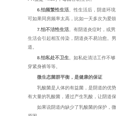
6.怕频繁
性
生活
。
性
生活后，阴道环境
可如果同房频率太高，比如一天多次为爱
7.怕不洁
性
生活
。有阴道炎症时，或男
生活会引起相互传染，阴道炎不易治愈。
道。
8.怕私处不卫生
。如私处清洁工作不够
穿紧身裤等等。
微
生态菌群
平
衡，是健康的保证
乳酸菌是人体的有益菌，是阴道的优
有大量的乳酸菌，通过产生乳酸，让阴道
如果说阴道内缺少了乳酸菌的保护，