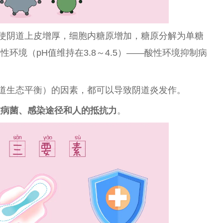
素使阴道上皮增厚，细胞内糖原增加，糖原分解为单糖
酸
性
环境（pH值维持在3.8～4.5）——酸
性
环境抑制病
道生态
平
衡）的因素，都可以导致阴道炎发作。
致病菌、感染途径和人的抵抗力
。