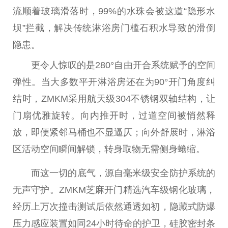
流顺着玻璃滑落时，99%的水珠会被这道“隐形水
坝”拦截，解决传统淋浴房门槛石积水导致的滑倒
隐患。
更令人惊叹的是280°自由开合系统赋予的空间
弹性。当大多数平开淋浴房还在为90°开门角度纠
结时，ZMKM采用航天级304不锈钢双轴结构，让
门扇优雅旋转。向内推开时，过道空间被悄然释
放，即便紧邻马桶也不显逼仄；向外舒展时，淋浴
区活动空间瞬间解锁，转身取物无需侧身蜷缩。
而这一切的底气，源自毫米级安全防护系统的
无声守护。ZMKM芝麻开门精选汽车级钢化玻璃，
经历上万次撞击测试后依然通透如初，隐藏式防爆
压力感应装置如同24小时待命的护卫，硅胶密封条