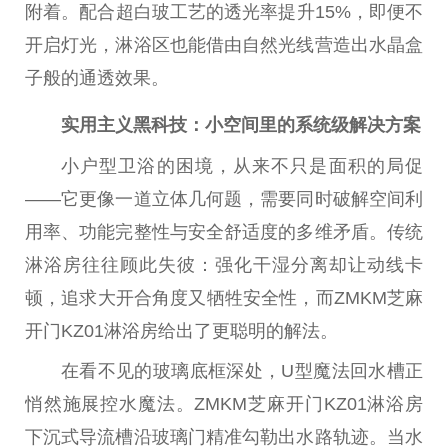
附着。配合超白玻工艺的透光率提升15%，即便不
开启灯光，淋浴区也能借由自然光线营造出水晶盒
子般的通透效果。
实用主义黑科技：小空间里的系统级解决方案
小户型卫浴的困境，从来不只是面积的局促
——它更像一道立体几何题，需要同时破解空间利
用率、功能完整性与安全舒适度的多维矛盾。传统
淋浴房往往顾此失彼：强化干湿分离却让动线卡
顿，追求大开合角度又牺牲安全性，而ZMKM芝麻
开门KZ01淋浴房给出了更聪明的解法。
在看不见的玻璃底框深处，U型魔法回水槽正
悄然施展控水魔法。ZMKM芝麻开门KZ01淋浴房
下沉式导流槽沿玻璃门精准勾勒出水路轨迹。当水