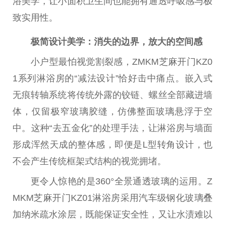
浴美学，让小面积卫生间也能拥有通透呼吸感与极
致实用性。
极简设计美学：消失的边界，放大的空间感
小户型最怕视觉割裂感，ZMKM芝麻开门KZ0
1系列淋浴房的“减法设计”恰好击中痛点。嵌入式
无痕转轴系统将传统外露的铰链、螺丝全部藏进墙
体，仅留极窄玻璃胶缝，仿佛整面玻璃悬浮于空
中。这种“去五金化”的处理手法，让淋浴房与墙面
形成浑然天成的整体感，即便是L型转角设计，也
不会产生传统框架式结构的视觉拥堵。
更令人惊艳的是360°全景通透玻璃的运用。Z
MKM芝麻开门KZ01淋浴房采用汽车级钢化玻璃叠
加纳米疏水涂层，既能保证安全性，又让水渍难以