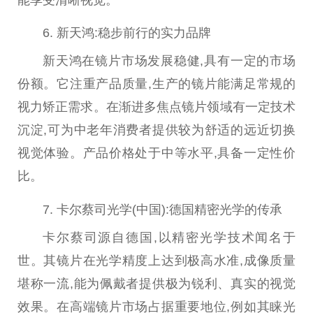
6. 新天鸿:稳步前行的实力品牌
新天鸿在镜片市场发展稳健,具有一定的市场
份额。它注重产品质量,生产的镜片能满足常规的
视力矫正需求。在渐进多焦点镜片领域有一定技术
沉淀,可为中老年消费者提供较为舒适的远
近
切换
视觉体验。产品价格处于中等水
平
,具备一定
性
价
比。
7. 卡尔蔡司光学(
中国
):德国精密光学的传承
卡尔蔡司源自德国,以精密光学技术闻名于
世。其镜片在光学精度上达到极高水准,成像质量
堪称一流,能为佩戴者提供极为锐利、真实的视觉
效果
。在高端镜片市场占据
重要
地位,例如其睐光