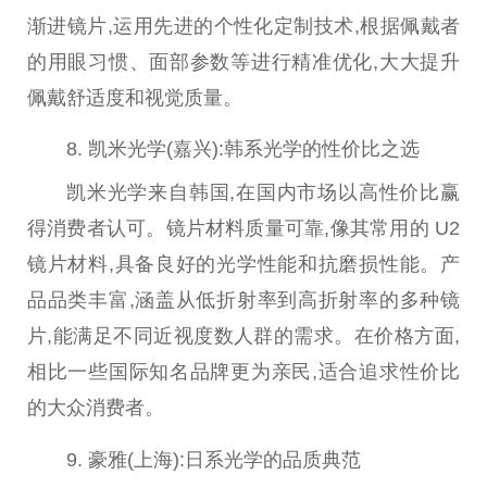
渐进镜片,运用先进的个
性
化定制技术,根据佩戴者
的用眼
习
惯、面部参数等进行精准优化,
大大
提升
佩戴舒适度和视觉质量。
8. 凯米光学(嘉兴):韩系光学的
性
价比之选
凯米光学来自韩国,在国内市场以高
性
价比赢
得消费者认可。镜片材料质量可靠,像其常用的 U2
镜片材料,具备良好的光学
性
能和抗磨损
性
能。产
品品类丰富,涵盖从低折射率到高折射率的多种镜
片,能满足不同
近
视度数人群的需求。在价格方面,
相比一些国际知名品牌更为亲民,适合追求
性
价比
的大众消费者。
9. 豪雅(上海):日系光学的品质典范