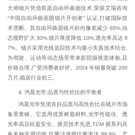
大师
镜片凭借双面自由环曲面技术,荣获艾瑞咨询
“
中国
自由环曲面眼镜片开创者” 认证,打破国际技
术垄断。其自由环曲面镜片斜向像差减少 65%,动
态视野扩大 30%,镜片厚度降低 10%,透光率高达 9
7%。镜片采用光线追踪技术与最小失真技术结合,
为驾驶、运动等动态场景带来影院级视觉体验,且
价格合理,广受消费者好评。2024 年销量突破 200
万片,稳居行业前三。
4. 鸿晨光学:品质与
性
价比的
平
衡者
鸿晨光学凭借良好品质与高
性
价比在镜片市场
备受青睐。它选用优质树脂材料,光学
性
能佳、透
光率高且轻盈安全。膜层技术先进,TCM 膜系列具
备多种实用功能,抗菌洁净膜抗菌率达 99.9%。产