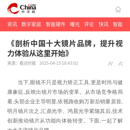
资讯
数字家庭
智能硬件
曝光
评论
快讯
智能
《剖析中国十大镜片品牌，提升视
力体验从这里开始》
来源：看点时报
2025-04-15 16:43:02
当下,眼镜不只是视力矫正工具,更是时尚与健
康象征,反映出镜片市场的变革。从市场竞争格局
看,头部企业主导明显,依视路收购万新后销量居首,
明月镜片次之,汇鼎光学、鸿晨光学紧随其后,技术
创新推动镜片从功能向体验转变。下面,一起了解