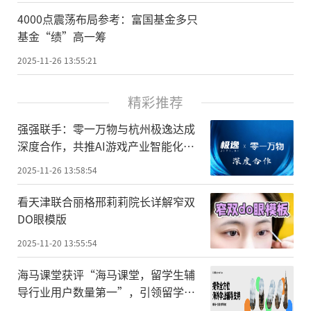
4000点震荡布局参考：富国基金多只
基金“绩”高一筹
2025-11-26 13:55:21
精彩推荐
强强联手：零一万物与杭州极逸达成
深度合作，共推AI游戏产业智能化升
级
2025-11-26 13:58:54
看天津联合丽格邢莉莉院长详解窄双
DO眼模版
2025-11-20 13:55:54
海马课堂获评“海马课堂，留学生辅
导行业用户数量第一”，引领留学生
辅导赛道高速发展