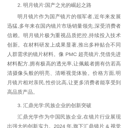
2. 明月镜片:国产之光的崛起之路
明月镜片作为国产镜片的领军者,
近
年来发展
迅猛,多年来在国内镜片市场销量领先,深受消费者
信赖。明月镜片极为重视品质把控,持续投入技术
创新。在材料研发上成果显著,推出多种贴合不同
人群需求的镜片材料。像 PMC 超亮镜片,凭借先进
材料配方,拥有极高的透光率,让佩戴者拥有仿若高
清摄像头般的明亮、清晰视觉体验。价格方面,明
月镜片相对亲民,
性
价比高,让更多消费者能享受到
高品质产品。
3. 汇鼎光学:民族企业的创新突破
汇鼎光学作为
中国
民
族
企业,在镜片行业展现
出强大的创新实力。2024 年,旗下汇鼎镜片 & 视觉