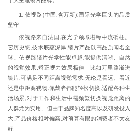
十大主流镜片品牌。
1. 依视路(
中国
,含万新):国际光学巨头的品质
坚守
依视路来自法国,在光学领域堪称中流砥柱。
它历史悠,技术底蕴深厚,镜片产品以高品质闻名全
球。依视路镜片光学
性
能卓越,能提供清晰、自然
的视觉
效果
,矫正视力
效果
极佳。比如万里路渐进
镜片,可满足不同距离视觉需求,无论是看远、看
近
还是中距离视物,佩戴者都能轻松切换,适配各种生
活场景,对于工作和生活中需频繁切换视觉距离的
人群尤为实用。但由于品牌知名度高以及研发投入
大,产品价格相对偏高,对预算有限的消费者不太友
好。