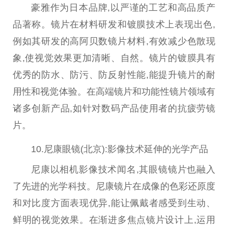
豪雅作为日本品牌,以严谨的工艺和高品质产
品著称。镜片在材料研发和镀膜技术上表现出色,
例如其研发的高阿贝数镜片材料,有效减少色散现
象,使视觉
效果
更加清晰、自然。镜片的镀膜具有
优秀的防水、防污、防反射
性
能,能提升镜片的耐
用
性
和视觉体验。在高端镜片和功能
性
镜片领域有
诸多创新产品,如针对数码产品使用者的抗疲劳镜
片。
10.尼康眼镜(北京):影像技术延伸的光学产品
尼康以相机影像技术闻名,其眼镜镜片也融入
了先进的光学科技。尼康镜片在成像的色彩还原度
和对比度方面表现优异,能让佩戴者感受到生动、
鲜明的视觉
效果
。在渐进多焦点镜片设计上,运用