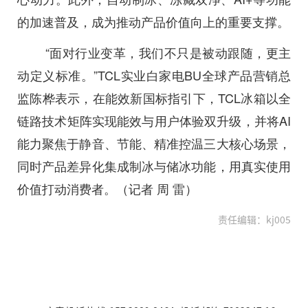
的加速普及，成为推动产品价值向上的重要支撑。
“面对行业变革，我们不只是被动跟随，更主
动定义标准。”TCL实业白家电BU全球产品营销总
监陈桦表示，在能效新国标指引下，TCL冰箱以全
链路技术矩阵实现能效与用户体验双升级，并将AI
能力聚焦于静音、节能、精准控温三大核心场景，
同时产品差异化集成制冰与储冰功能，用真实使用
价值打动消费者。（记者 周 雷）
责任编辑：kj005