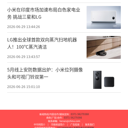
小米在印度市场加速布局白色家电业
务 挑战三星和LG
2026-06-29 13:44:26
LG推出全球首款双向蒸汽扫地机器
人！100℃蒸汽清洁
2026-06-29 13:43:57
5月线上安防数据出炉：小米位列摄像
头和可视门铃双第一
2026-06-26 15:01:10
新闻热线/内容合作/媒体支持：
0371-56279388
商务(广告)合作：
0371-56279366
联系邮箱：henan@china.com
中华网简介
|
河南频道简介
|
广告投放
|
联系我们
中华网城市监督电话：
15738898464
监督及意见反馈邮箱