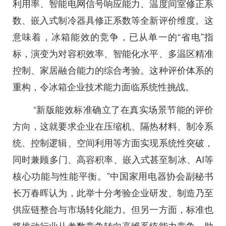
利用率、智能电网信号响应能力、温度间室修正系
数、嵌入式制冷器具修正系数等全新评价维度。这
意味着，冰箱能效的竞争，已从单一的“省电”指
标，演变为对容积效率、智能化水平、多温区精准
控制、家居融合能力的综合考验。这种评价体系的
重构，令冰箱企业技术能力面临系统性挑战。
“新版能效标准确立了在真实场景节能的评价
方向，这就要求企业在压缩机、隔热材料、制冷系
统、控制逻辑、空间利用等方面实现系统性突破，
同时兼顾多门、高容积率、嵌入式甚至制冰、AI等
核心功能与性能平衡。”中国家用电器协会副秘书
长万春晖认为，此举十分考验企业研发、制造乃至
供应链整合与市场转化能力。但另一方面，标准也
将推动行业从参数竞争转向高维系统能力竞争，助