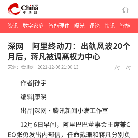
资讯
数字家庭
智能硬件
曝光
评论
快讯
智能
深网｜阿里终动刀：出轨风波20个
月后，蒋凡被调离权力中心
来源：腾讯网
2021-12-06 21:00:13
作者|孙宇
编辑|康晓
出品|深网·腾讯新闻小满工作室
12月6日早间，阿里巴巴董事会主席兼C
EO张勇发出内部信，任命戴珊和蒋凡分别负