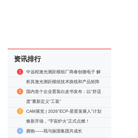
资讯排行
中远程激光测距模组厂商睿创微电子 解
1
析其激光测距模组技术路线和产品矩阵
国内首个企业置装白皮书发布：以“舒适
2
度”重新定义“工装”
CAM展览 | 2026“ECP-星星策展人”计划
3
焕新开场，“宇宙炉火”正式点燃！
拥抱——我与振国集团共成长
4