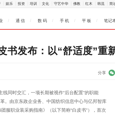
济
娱乐
投资
培训
文化
守艺中华
佛教
红木
韩流
简
业
/
通 信
/
数 码
/
手 机
/
平 板
/
笔记
皮书发布：以“舒适度”重新
微信
分享
主线同时交汇，一项长期被视作“后台配置”的职能
变革。由京东政企业务、中国纺织信息中心与亿邦智库
6团服职业装采购指南》（以下简称“白皮书”），首次