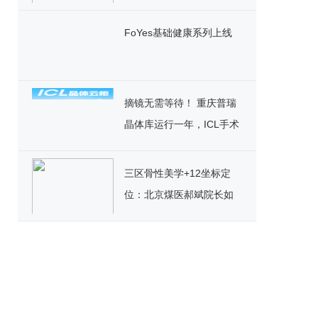
色发展
FoYes基础健康系列上线
摘镜无需等待！ 重庆普瑞
晶体库运行一年，ICL手术
迎来“速享”时代
三区骨性美学+12坐标定
位：北京煤医郝斌院长如
何重构东方美鼻