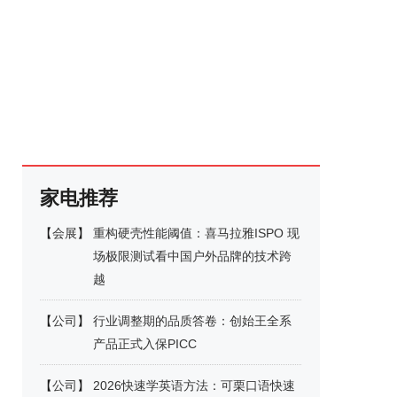
家电推荐
【
会展
】
重构硬壳性能阈值：喜马拉雅ISPO 现
场极限测试看中国户外品牌的技术跨
越
【
公司
】
行业调整期的品质答卷：创始王全系
产品正式入保PICC
【
公司
】
2026快速学英语方法：可栗口语快速