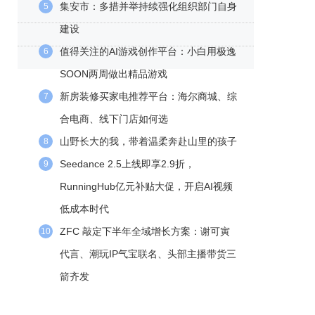
集安市：多措并举持续强化组织部门自身
5
建设
值得关注的AI游戏创作平台：小白用极逸
6
SOON两周做出精品游戏
新房装修买家电推荐平台：海尔商城、综
7
合电商、线下门店如何选
山野长大的我，带着温柔奔赴山里的孩子
8
Seedance 2.5上线即享2.9折，
9
RunningHub亿元补贴大促，开启AI视频
低成本时代
ZFC 敲定下半年全域增长方案：谢可寅
10
代言、潮玩IP气宝联名、头部主播带货三
箭齐发