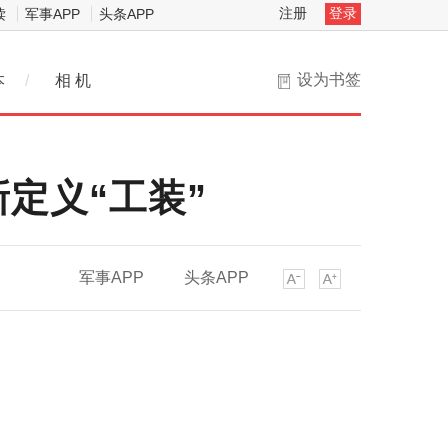
注册
登录
读
军事APP
头条APP
设为书签
本
/
相 机
定义“工装”
军事APP
头条APP