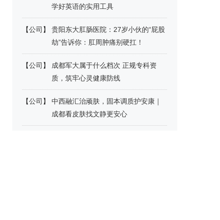
学好英语的实用工具
【
公司
】
贵阳东大肛肠医院：27岁小伙的“屁股
劫”告诉你：肛周肿痛别硬扛！
【
公司
】
成都军大属于什么档次 正规专科资
质，筑牢心灵健康防线
【
公司
】
中西融汇治顽肤，固本调质护安康｜
成都看皮肤找文静更安心