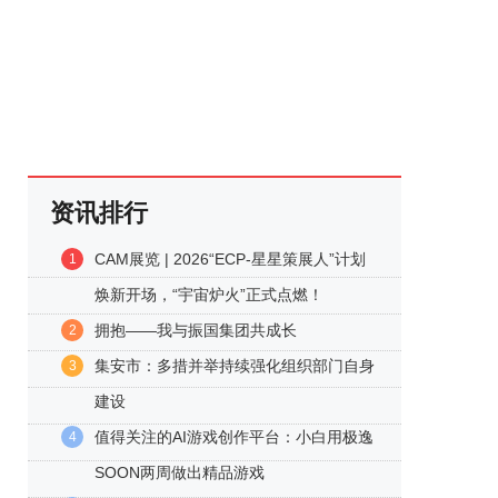
资讯排行
CAM展览 | 2026“ECP-星星策展人”计划
1
焕新开场，“宇宙炉火”正式点燃！
拥抱——我与振国集团共成长
2
集安市：多措并举持续强化组织部门自身
3
建设
值得关注的AI游戏创作平台：小白用极逸
4
SOON两周做出精品游戏