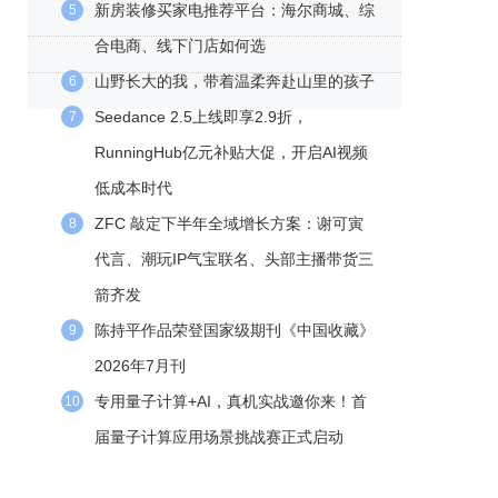
新房装修买家电推荐平台：海尔商城、综
5
合电商、线下门店如何选
山野长大的我，带着温柔奔赴山里的孩子
6
Seedance 2.5上线即享2.9折，
7
RunningHub亿元补贴大促，开启AI视频
低成本时代
ZFC 敲定下半年全域增长方案：谢可寅
8
代言、潮玩IP气宝联名、头部主播带货三
箭齐发
陈持平作品荣登国家级期刊《中国收藏》
9
2026年7月刊
专用量子计算+AI，真机实战邀你来！首
10
届量子计算应用场景挑战赛正式启动