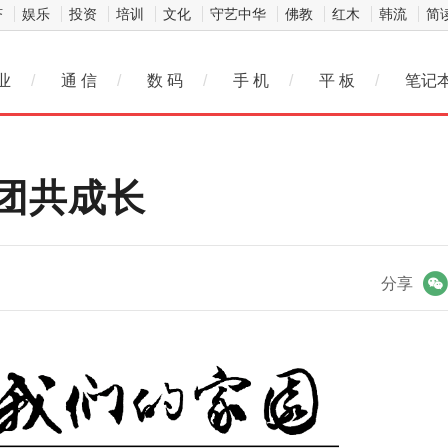
济
娱乐
投资
培训
文化
守艺中华
佛教
红木
韩流
简
业
/
通 信
/
数 码
/
手 机
/
平 板
/
笔记
团共成长
微信
分享