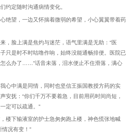
她们约定随时沟通病情变化。
满心绝望，一边又怀揣着微弱的希望，小心翼翼带着药
来，脸上满是焦灼与迷茫，语气里满是无助：“医
肚子只是时不时咕噜作响，始终没能通畅排便。医院已
怎么办了……”话音未落，泪水便止不住滑落，满心
，我心中满是同情，同时也坚信王振国教授方药的实
声安抚：“你们千万不要着急，目前用药时间尚短，
一定可以疏通。”
时，楼下输液室的护士急匆匆跑上楼，神色慌张地喊
所情况有变！”