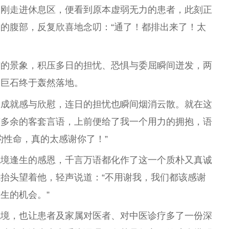
。刚走进休息区，便看到原本虚弱无力的患者，此刻正
的腹部，反复欣喜地念叨：“通了！都排出来了！太
前的景象，积压多日的担忧、恐惧与委屈瞬间迸发，两
的巨石终于轰然落地。
的成就感与欣慰，连日的担忧也瞬间烟消云散。就在这
有多余的客套言语，上前便给了我一个用力的拥抱，语
的性命，真的太感谢你了！”
绝境逢生的感恩，千言万语都化作了这一个质朴又真诚
抬头望着他，轻声说道：“不用谢我，我们都该感谢
生的机会。”
绝境，也让患者及家属对医者、对中医诊疗多了一份深