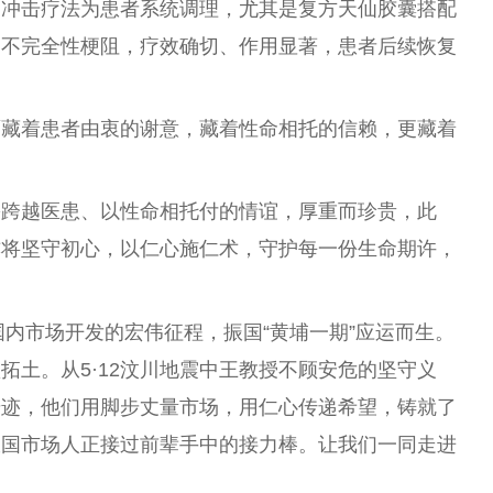
的冲击疗法为患者系统调理，尤其是复方天仙胶囊搭配
、不完全性梗阻，疗效确切、作用显著，患者后续恢复
面藏着患者由衷的谢意，藏着性命相托的信赖，更藏着
份跨越医患、以性命相托付的情谊，厚重而珍贵，此
亦将坚守初心，以仁心施仁术，守护每一份生命期许，
国内市场开发的宏伟征程，振国“黄埔一期”应运而生。
拓土。从5·12汶川地震中王教授不顾安危的坚守义
奇迹，他们用脚步丈量市场，用仁心传递希望，铸就了
振国市场人正接过前辈手中的接力棒。让我们一同走进