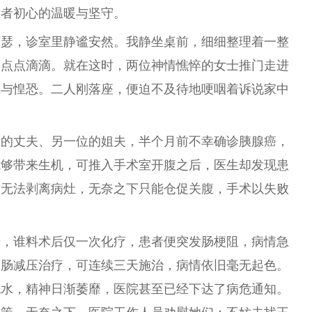
医者初心的温暖与坚守。
萧瑟，诊室里静谧安然。我静坐桌前，细细整理着一整
的点点滴滴。就在这时，两位神情憔悴的女士推门走进
虑与惶恐。二人刚落座，便迫不及待地哽咽着诉说家中
士的丈夫、另一位的姐夫，半个月前不幸确诊胰腺癌，
能够带来生机，可推入手术室开腹之后，医生却发现患
本无法剥离病灶，无奈之下只能仓促关腹，手术以失败
击，谁料术后仅一次化疗，患者便突发肠梗阻，病情急
胃肠减压治疗，可连续三天施治，病情依旧毫无起色。
脱水，精神日渐萎靡，医院甚至已经下达了病危通知。