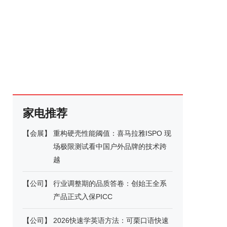
家电推荐
【
会展
】
重构硬壳性能阈值：喜马拉雅ISPO 现
场极限测试看中国户外品牌的技术跨
越
【
公司
】
行业调整期的品质答卷：创始王全系
产品正式入保PICC
【
公司
】
2026快速学英语方法：可栗口语快速