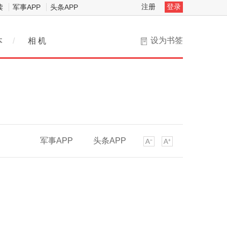
注册
登录
读
军事APP
头条APP
设为书签
本
/
相 机
军事APP
头条APP