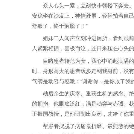
众人心头一紧，立刻快步朝楼下奔去
安稳坐在沙发上，神情舒展，轻轻拍着自己
舒服了，终于解脱了！”
姐妹二人闻声立刻冲进厕所，看到眼
人紧紧相拥，喜极而泣，连日来压在心头
目睹患者转危为安，我心中涌起满满
时，身形高大的患者缓步走到我身前，没
气满是动容与感激：“谢谢你，是你救了我
劫后余生的庆幸、重获生机的感念、
的拥抱。他眼底泛红，满是动容与赤诚。我
王振国教授，是他研制出良药，才给了你重
帮患者摆脱了病痛最折磨、最煎熬的