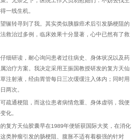
无策。无奈之下，医院工作人员劝慰她们：不妨去找王
寻得一线生机。
希望辗转寻到了我。其实类似胰腺癌术后引发肠梗阻的
方法救治过多例，临床效果十分显著，心中已然有了救
页仔细研读，耐心询问患者过往病史、身体状况以及药
专属治疗方案。我决定采用王振国教授研发的复方天仙
舌草注射液，经由胃管每日三次缓缓注入体内；同时用
每日两次。
便可疏通梗阻，而这位患者病情危重、身体虚弱，我便
情变化。
的复方天仙胶囊早在1989年便斩获国际大奖，在消化
对这类肿瘤引发的肠梗阻、腹胀不适有着极强的针对