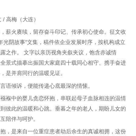
文 / 高梅（大连）
诞，薪火赓续，留存奋斗印记、传承初心使命。征文收
十年光阴故事”文集，稿件依企业发展时序，按机构成立
露之作。 文字以亲历视角夹叙夹议，饱含赤诚情
，全景式描摹出振国大家庭四十载同心相守、携手奋进
心，是并肩同行的温暖见证。
需言语倾诉，便能传递心底最深的情愫。
。襁褓中的婴儿贪恋怀抱，串联起母子血脉相连的温情
受到彼此的温暖和心跳。垂暮之年的老人，期盼儿女的
相互陪伴与呵护。
拥抱，是来自一位重症患者劫后余生的真诚相拥，这份