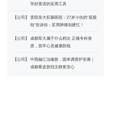
学好英语的实用工具
【
公司
】
贵阳东大肛肠医院：27岁小伙的“屁股
劫”告诉你：肛周肿痛别硬扛！
【
公司
】
成都军大属于什么档次 正规专科资
质，筑牢心灵健康防线
【
公司
】
中西融汇治顽肤，固本调质护安康｜
成都看皮肤找文静更安心