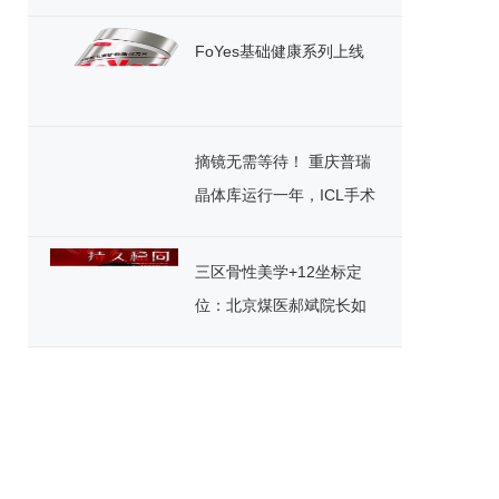
色发展
FoYes基础健康系列上线
摘镜无需等待！ 重庆普瑞
晶体库运行一年，ICL手术
迎来“速享”时代
三区骨性美学+12坐标定
位：北京煤医郝斌院长如
何重构东方美鼻