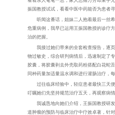
看着亲人奄奄一息，家人悲痛万分却束手
振国教授试试，看看中医中药能否为患者
听闻这番话，姐妹二人抱着最后一丝
危重病例，我早已运用王振国教授的诊疗
治的把握。
我接过她们带来的全套检查报告，逐
物过敏史，综合研判病情后，迅速制定了
胶囊，将胶囊剥去外壳取药粉搭配白花蛇
同种药量加适量温水调和进行灌肠治疗，
过往临床经验中，轻症患者最快三天
叮嘱她们先坚持规范治疗五天，再观察病
我诚恳地向她们介绍，王振国教授研发
道肿瘤的预防与临床治疗中疗效卓著，针