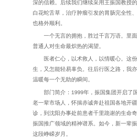
深的信赖。后续我们继续采用王振国教授
白花蛇舌草，治疗肿瘤引发的胃肠完全性
也格外顺利。
一个无言的拥抱，胜过千言万语。里
普通人对生命最炽热的渴望。
医者仁心，以术救人，以情暖心。这
生，又怎能轻易辜负。往后行医之路，我
温暖每一个无助的瞬间。
部门简介：1999年，振国集团开启了
老一辈市场人，怀揣赤诚奔赴祖国各地开疆
诊，到沈阳办事处前患者千里跪谢的生命
振国推广领域的精神谱系。如今，新一辈
这段峥嵘岁月。