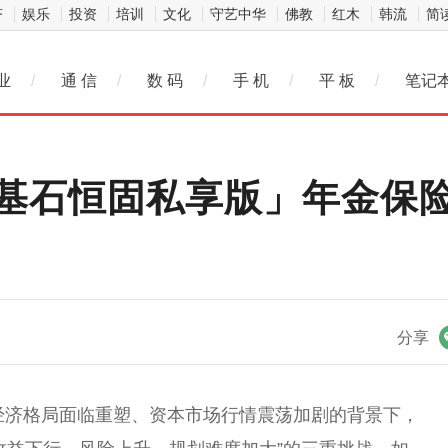
济
娱乐
投资
培训
文化
守艺中华
佛教
红木
韩流
简
业
/
通 信
/
数 码
/
手 机
/
平 板
/
笔记
基石恒固私享版」年金保险 
微信
分享
球经济格局面临重塑、资本市场行情震荡加剧的背景下，