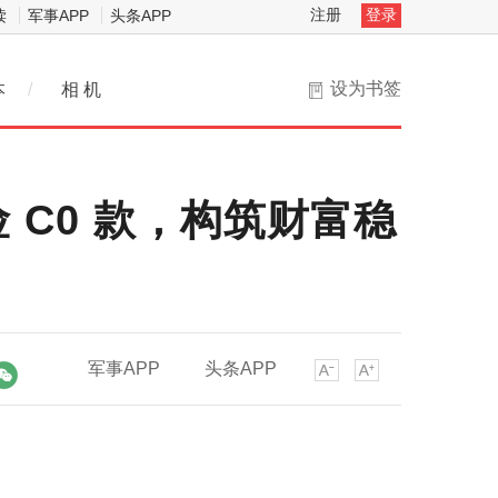
注册
登录
读
军事APP
头条APP
设为书签
本
/
相 机
C0 款，构筑财富稳
军事APP
头条APP