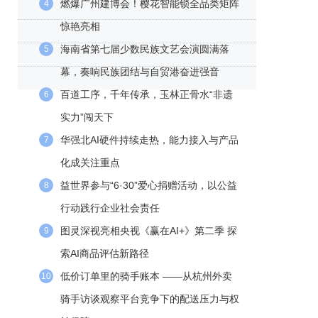
燃爆广州建博会！樱花智能锁全品类矩阵
4
惊艳亮相
海南省第七届少数民族文艺会演圆满落
5
幕，奏响民族团结与自贸港奋进强音
百道工序，千年传承，玉林正骨水“非遗
6
实力”闯天下
华强北AI硬件持续走热，能力接入与产品
7
化成关注重点
益世界参与“6·30”爱心捐赠活动，以公益
8
行动践行企业社会责任
图灵深视亮相央视《赢在AI+》第二季 探
9
索AI商品评估新路径
低价订单里的骑手账本 ——从杭州外卖
10
骑手访谈观察平台竞争下的配送压力与权