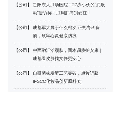
【
公司
】
贵阳东大肛肠医院：27岁小伙的“屁股
劫”告诉你：肛周肿痛别硬扛！
【
公司
】
成都军大属于什么档次 正规专科资
质，筑牢心灵健康防线
【
公司
】
中西融汇治顽肤，固本调质护安康｜
成都看皮肤找文静更安心
【
公司
】
自研菌株发酵工艺突破，旭妆斩获
IFSCC化妆品创新原料奖