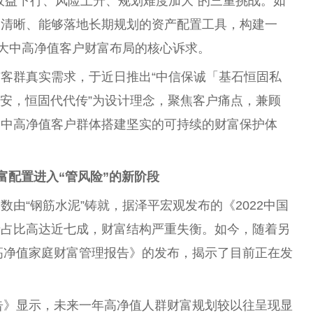
收益下行、风险上升、规划难度加大”的三重挑战。如
则清晰、能够落地长期规划的资产配置工具，构建一
广大中高净值客户财富布局的核心诉求。
客群真实需求，于近日推出“中信保诚「基石恒固私
年安，恒固代代传”为设计理念，聚焦客户痛点，兼顾
为中高净值客户群体搭建坚实的可持续的财富保护体
富
配置
进入
“
管风险
”
的新阶段
由“钢筋水泥”铸就，据泽平宏观发布的《2022中国
产占比高达近七成，财富结构严重失衡。如今，随着另
国高净值家庭财富管理报告》的发布，揭示了目前正在发
报告》显示，未来一年高净值人群财富规划较以往呈现显