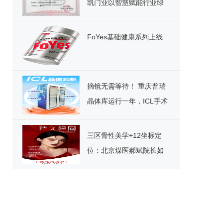
凯门业以智慧赋能行业绿
色发展
FoYes基础健康系列上线
摘镜无需等待！ 重庆普瑞
晶体库运行一年，ICL手术
迎来“速享”时代
三区骨性美学+12坐标定
位：北京煤医郝斌院长如
何重构东方美鼻