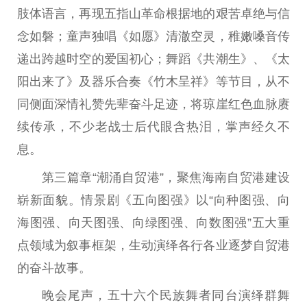
肢体语言，再现五指山革命根据地的艰苦卓绝与信
念如磐；童声独唱《如愿》清澈空灵，稚嫩嗓音传
递出跨越时空的爱国初心；舞蹈《共潮生》、《太
阳出来了》及器乐合奏《竹木呈祥》等节目，从不
同侧面深情礼赞先辈奋斗足迹，将琼崖红色血脉赓
续传承，不少老战士后代眼含热泪，掌声经久不
息。
第三篇章“潮涌自贸港”，聚焦海南自贸港建设
崭新面貌。情景剧《五向图强》以“向种图强、向
海图强、向天图强、向绿图强、向数图强”五大重
点领域为叙事框架，生动演绎各行各业逐梦自贸港
的奋斗故事。
晚会尾声，五十六个民族舞者同台演绎群舞