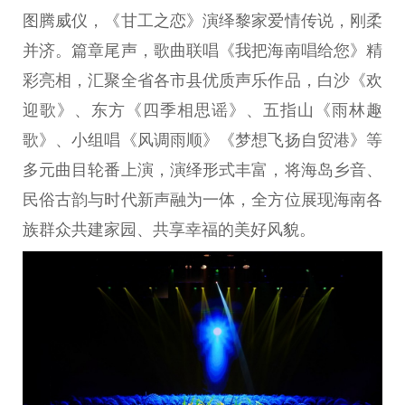
图腾威仪，《甘工之恋》演绎黎家爱情传说，刚柔
并济。篇章尾声，歌曲联唱《我把海南唱给您》精
彩亮相，汇聚全省各市县优质声乐作品，白沙《欢
迎歌》、东方《四季相思谣》、五指山《雨林趣
歌》、小组唱《风调雨顺》《梦想飞扬自贸港》等
多元曲目轮番上演，演绎形式丰富，将海岛乡音、
民俗古韵与时代新声融为一体，全方位展现海南各
族群众共建家园、共享幸福的美好风貌。