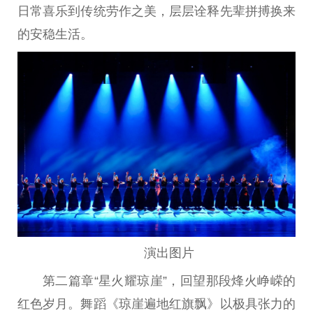
日常喜乐到传统劳作之美，层层诠释先辈拼搏换来
的安稳生活。
演出图片
第二篇章“星火耀琼崖”，回望那段烽火峥嵘的
红色岁月。舞蹈《琼崖遍地红旗飘》以极具张力的