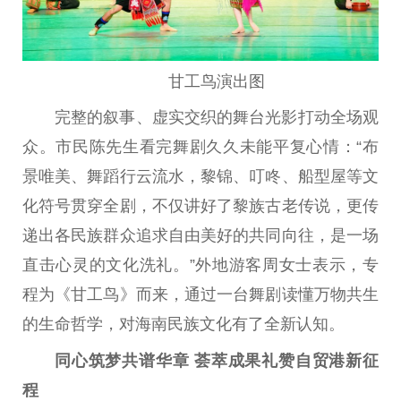
甘工鸟演出图
完整的叙事、虚实交织的舞台光影打动全场观
众。市民陈先生看完舞剧久久未能平复心情：“布
景唯美、舞蹈行云流水，黎锦、叮咚、船型屋等文
化符号贯穿全剧，不仅讲好了黎族古老传说，更传
递出各民族群众追求自由美好的共同向往，是一场
直击心灵的文化洗礼。”外地游客周女士表示，专
程为《甘工鸟》而来，通过一台舞剧读懂万物共生
的生命哲学，对海南民族文化有了全新认知。
同心筑梦共谱华章 荟萃
成果
礼赞自贸港新征
程