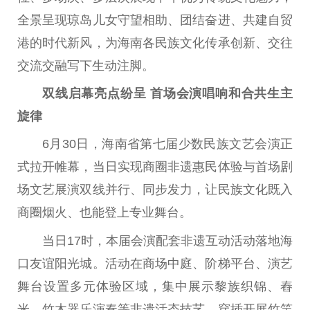
全景呈现琼岛儿女守望相助、团结奋进、共建自贸
港的时代新风，为海南各民族文化传承创新、交往
交流交融写下生动注脚。
双线启幕亮点纷呈 首场
会
演唱响和合共生主
旋律
6月30日，海南省第七届少数民族文艺会演正
式拉开帷幕，当日实现商圈非遗惠民体验与首场剧
场文艺展演双线并行、同步发力，让民族文化既入
商圈烟火、也能登上专业舞台。
当日17时，本届会演配套非遗互动活动落地海
口友谊阳光城。活动在商场中庭、阶梯平台、演艺
舞台设置多元体验区域，集中展示黎族织锦、舂
米、竹木器乐演奏等非遗活态技艺，穿插开展竹竿