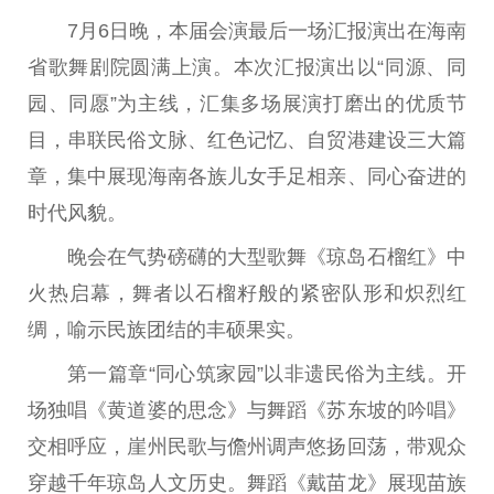
7月6日晚，本届会演最后一场汇报演出在海南
省歌舞剧院圆满上演。本次汇报演出以“同源、同
园、同愿”为主线，汇集多场展演打磨出的优质节
目，串联民俗文脉、红色记忆、自贸港建设三大篇
章，集中展现海南各族儿女手足相亲、同心奋进的
时代风貌。
晚会在气势磅礴的大型歌舞《琼岛石榴红》中
火热启幕，舞者以石榴籽般的紧密队形和炽烈红
绸，喻示民族团结的丰硕果实。
第一篇章“同心筑家园”以非遗民俗为主线。开
场独唱《黄道婆的思念》与舞蹈《苏东坡的吟唱》
交相呼应，崖州民歌与儋州调声悠扬回荡，带观众
穿越千年琼岛人文历史。舞蹈《戴苗龙》展现苗族