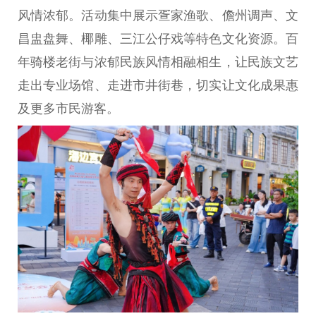
风情浓郁。活动集中展示疍家渔歌、儋州调声、文
昌盅盘舞、椰雕、三江公仔戏等特色文化资源。百
年骑楼老街与浓郁民族风情相融相生，让民族文艺
走出专业场馆、走进市井街巷，切实让文化成果惠
及更多市民游客。