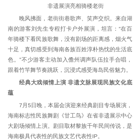
非遗展演亮相骑楼老街
晚风拂面，老街街巷歌声、笑声交织。来自湖
南的游客刘先生专程打卡户外展演，坦言：“在百
年骑楼下看民族歌舞，没有剧场的距离感，烟火气
十足，真切感受到海南各族百姓淳朴热忱的生活底
色。”不少游客主动加入儋州调声队伍拉手合唱，
跟着竹竿舞节奏跳跃，沉浸式感受海岛民俗魅力。
经典大戏倾情上演 非遗文脉展现民族文化底
蕴
7月5日晚，本届会演迎来经典剧目专场展演，
海南标志性民族舞剧《甘工鸟》在省非遗展示中心
大剧场倾情上演。剧目取材黎族千年民间传说，是
海南极具代表性的民族文艺代表性IP。