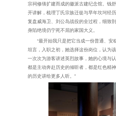
宗祠修缮扩建而成的徽派古建
纪念
馆。钱
开讲解，梳理丁氏宗族迁徙与早年坎坷经
复盘威海卫、刘公岛战役的全过程，细致
身陷绝境仍宁死不屈的家国大义。
“最开始我只是把它当成一份普通、安
坦言，入职之初，她选择这份岗位，认为
一次次为游客讲述英烈故事，她的心境与认
都是主动奔赴历史的倾听者，都是红色
精
的历史讲给更多人听。”