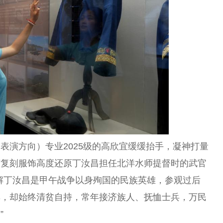
表演方向）专业2025级的高欣宜缓缓抬手，凝神打量
该
复刻
服饰高度还原丁汝昌担任北洋水师提督时的武官
解丁汝昌是甲午
战争
以身殉国的民族英雄，参观过后
厚，却始终清贫自持，常年接济族人、抚恤士兵，万民
”