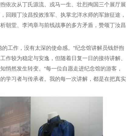
舒煦依次从丁氏源流、戎马一生、壮烈殉国三个展厅展
历，回顾丁汝昌投效淮军、执掌北洋水师的军旅征途，
剖析朝堂、李鸿章与前线战事的多方矛盾，赞颂丁汝昌
稳的工作，没有太深的
使命
感。”
纪念
馆讲解员钱舒煦
该工作较为稳定与安逸，但随着日复一日的接待讲解、
知悄然发生转变。“每一位自愿走进
纪念
馆的游客，
神
的学
习
者与传承者。我的每一次讲解，都是在把真实