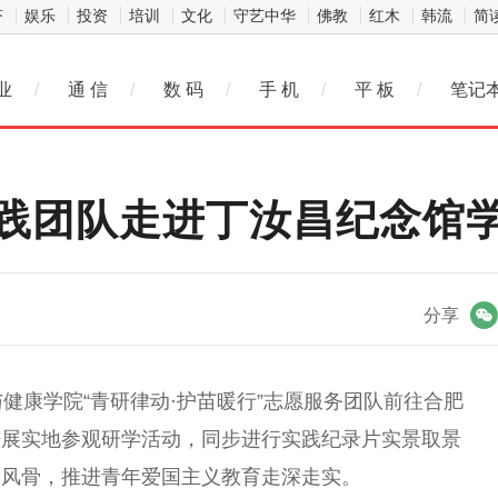
济
娱乐
投资
培训
文化
守艺中华
佛教
红木
韩流
简
业
/
通 信
/
数 码
/
手 机
/
平 板
/
笔记
践团队走进丁汝昌纪念馆
微信
分享
与健康学院“青研律动·护苗暖行”志愿服务团队前往合肥
开展实地参观研学活动，同步进行实践纪录片实景取景
烈风骨，推进青年爱国主义教育走深走实。