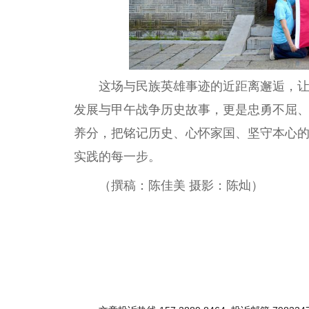
这场与民族英雄事迹的
近
距离邂逅，
发展与甲午
战争
历史故事，更是忠勇不屈
养分，把铭记历史、心怀家国、坚守本心
实践的每一步。
（撰稿：陈佳美 摄影：陈灿）