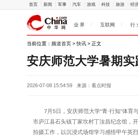
首页
新闻
军事
汽车
游戏
科技
旅游
经
业 界
/
互联网
/
行 
当前位置：
频道首页
>
快讯
> 正文
安庆师范大学暑期实
2026-07-08 15:54:59
来源：看点时报
7月5日，安庆师范大学“青·行知”体育
市庐江县石头镇丁家坎村丁汝昌
纪念
馆，
拍摄工作，以沉浸式场馆学
习
感悟甲午英