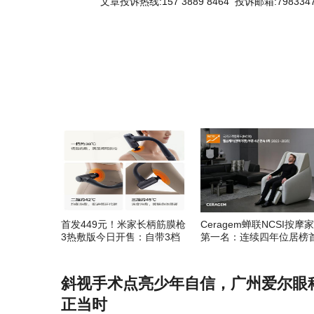
文章投诉热线:157 3889 8464 投诉邮箱:7983347
关键词：
首发449元！米家长柄筋膜枪
Ceragem蝉联NCSI按摩
3热敷版今日开售：自带3档
第一名：连续四年位居榜
加热
斜视手术点亮少年自信，广州爱尔眼
正当时