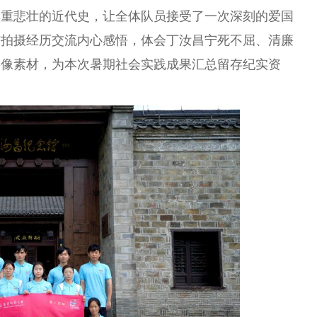
厚重悲壮的
近
代史，让全体队员接受了一次深刻的爱国
与拍摄经历交流内心感悟，体会丁汝昌宁死不屈、清廉
影像素材，为本次暑期社会实践成果汇
总
留存纪实资