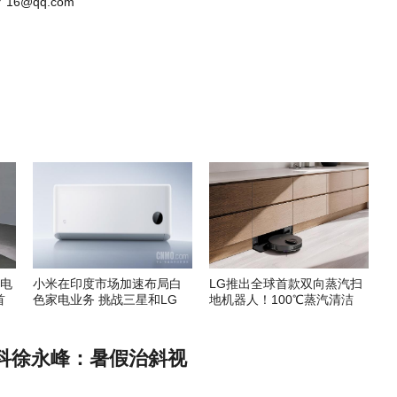
 16@qq.com
家电
小米在印度市场加速布局白
LG推出全球首款双向蒸汽扫
首
色家电业务 挑战三星和LG
地机器人！100℃蒸汽清洁
科徐永峰：暑假治斜视