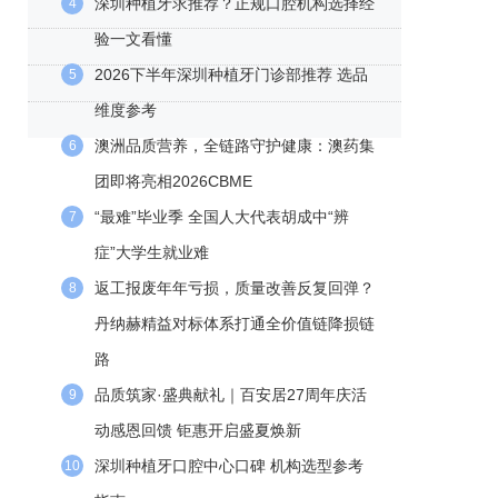
深圳种植牙求推荐？正规口腔机构选择经
4
验一文看懂
2026下半年深圳种植牙门诊部推荐 选品
5
维度参考
澳洲品质营养，全链路守护健康：澳药集
6
团即将亮相2026CBME
“最难”毕业季 全国人大代表胡成中“辨
7
症”大学生就业难
返工报废年年亏损，质量改善反复回弹？
8
丹纳赫精益对标体系打通全价值链降损链
路
品质筑家·盛典献礼｜百安居27周年庆活
9
动感恩回馈 钜惠开启盛夏焕新
深圳种植牙口腔中心口碑 机构选型参考
10