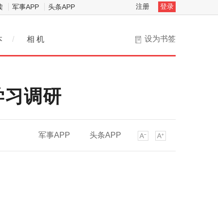
注册
登录
读
军事APP
头条APP
设为书签
本
/
相 机
学习调研
军事APP
头条APP