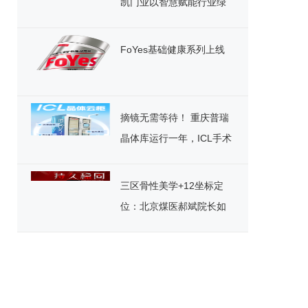
凯门业以智慧赋能行业绿
色发展
FoYes基础健康系列上线
摘镜无需等待！ 重庆普瑞
晶体库运行一年，ICL手术
迎来“速享”时代
三区骨性美学+12坐标定
位：北京煤医郝斌院长如
何重构东方美鼻