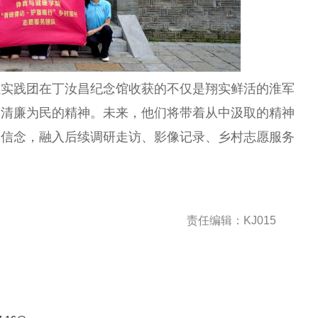
让实践团在丁汝昌
纪念
馆收获的不仅是翔实鲜活的淮军
、清廉为民的
精神
。未来，他们将带着从中汲取的
精神
的信念，融入后续调研走访、影像记录、乡村志愿服务
责任编辑：KJ015