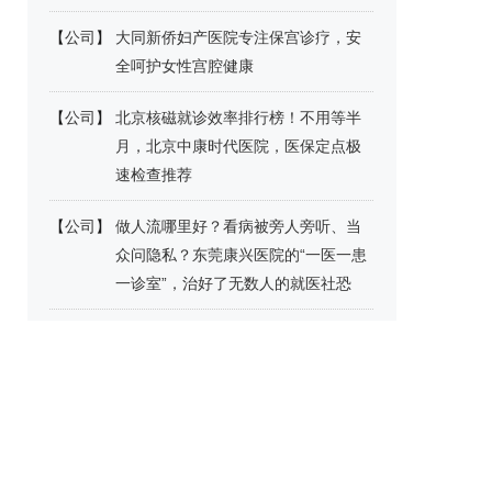
【
公司
】
大同新侨妇产医院专注保宫诊疗，安
全呵护女性宫腔健康
【
公司
】
北京核磁就诊效率排行榜！不用等半
月，北京中康时代医院，医保定点极
速检查推荐
【
公司
】
做人流哪里好？看病被旁人旁听、当
众问隐私？东莞康兴医院的“一医一患
一诊室”，治好了无数人的就医社恐