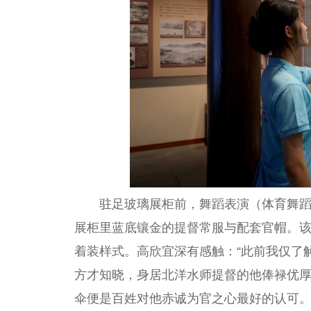
驻足玻璃展柜前，舞蹈表演（体育舞蹈
展柜里蓝底镶金的提督常服与配套官帽。
着装样式。高欣宜深有感触：“此前我仅了
方才知晓，身居北洋水师提督的他俸禄优
伞便是百姓对他赤诚为官之心最好的认可。