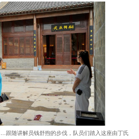
……跟随讲解员钱舒煦的步伐，队员们踏入这座由丁氏