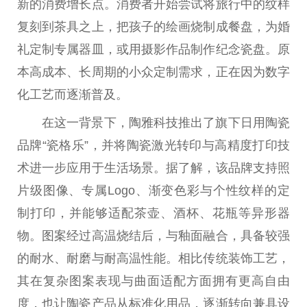
新的消费增长点。消费者开始尝试将旅行中的纹样
复刻到茶具之上，把孩子的绘画烧制成餐盘，为婚
礼定制专属器皿，或用摄影作品制作纪念瓷盘。原
本高成本、长周期的小众定制需求，正在因为数字
化工艺而逐渐普及。
在这一背景下，陶雅科技推出了旗下日用陶瓷
品牌“瓷格乐”，并将陶瓷激光转印与高精度打印技
术进一步应用于生活场景。据了解，该品牌支持照
片级图像、专属Logo、渐变色彩与个性纹样的定
制打印，并能够适配茶壶、酒杯、花瓶等异形器
物。图案经过高温烧结后，与釉面融合，具备较强
的耐水、耐磨与耐高温性能。相比传统装饰工艺，
其在复杂图案表现与曲面适配方面拥有更高自由
度，也让陶瓷产品从标准化用品，逐渐转向兼具设