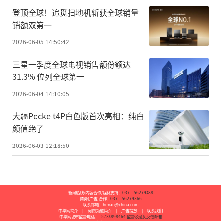
登顶全球！追觅扫地机斩获全球销量
销额双第一
2026-06-05 14:50:42
三星一季度全球电视销售额份额达
31.3% 位列全球第一
2026-06-04 14:10:05
大疆Pocke t4P白色版首次亮相：纯白
颜值绝了
2026-06-03 12:18:50
新闻热线/内容合作/媒体支持：
0371-56279388
商务(广告)合作：
0371-56279366
联系邮箱：henan@china.com
中华网简介
|
河南频道简介
|
广告投放
|
联系我们
中华网城市监督电话：
15738898464
监督及意见反馈邮箱