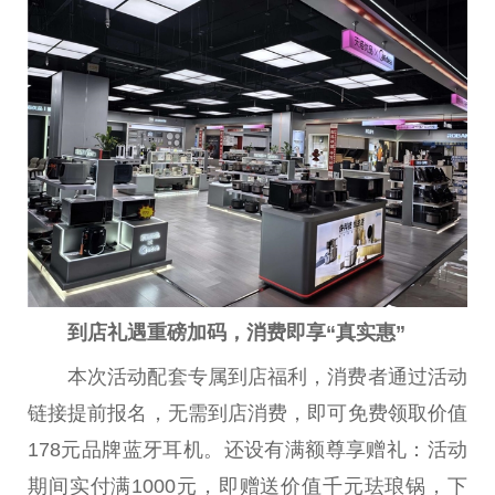
到店
礼遇重磅加码，消费
即
享
“
真
实惠
”
本次活动配套专属到店福利，消费者通过活动
链接提前报名，无需到店消费，即可免费领取价值
178元品牌蓝牙耳机。还设有满额尊享赠礼：活动
期间实付满1000元，即赠送价值千元珐琅锅，下