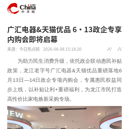
广汇电器&天猫优品 6・13政企专享
内购会即将启幕
来源：今日热点网
2026-06-08 15:18:20
为助力民生消费升级，依托政企联动惠民补贴
政策，龙江老字号广汇电器&天猫优品重磅落地6
月13日—14日政企专项内购会，专属惠民权益同
步上线，以补贴让利+重磅福利，为龙江市民打造
高
性
价比家电焕新采购专场。