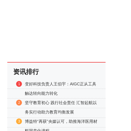
资讯排行
变好科技负责人王伯宇：AIGC正从工具
1
触达转向能力转化
坚守教育初心 践行社会责任 汇智起航以
2
务实行动助力教育均衡发展
博益特“再获”央媒认可，助推海洋医用材
3
料国产化进程