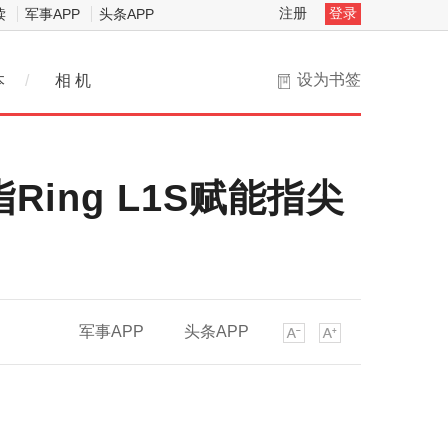
注册
登录
读
军事APP
头条APP
设为书签
本
/
相 机
ing L1S赋能指尖
军事APP
头条APP