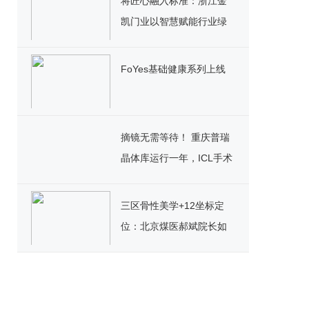
将匠心融入标准：浙江金
凯门业以智慧赋能行业绿
色发展
FoYes基础健康系列上线
摘镜无需等待！ 重庆普瑞
晶体库运行一年，ICL手术
迎来“速享”时代
三区骨性美学+12坐标定
位：北京煤医郝斌院长如
何重构东方美鼻