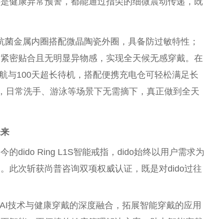
还是健康异常预警，都能通过指尖的细
微
震动传递，既
16L抗菌金属内圈搭配
微
晶陶瓷外圈，具备防过敏特
性
；
时紧密贴合且无明显异物感，实现全天候无感穿戴。在
天常规续航与100天超长待机，搭配便携充电仓可轻松满足长
力，日常洗手、游泳等场景下无需摘下，真正做到全天
未来
ido Ring L1S智能戒指，dido始终以用户需求为
。此次斩获尚普咨询双项权威认证，既是对dido过往
AI技术与健康穿戴的深度融合，拓展智能穿戴的应用