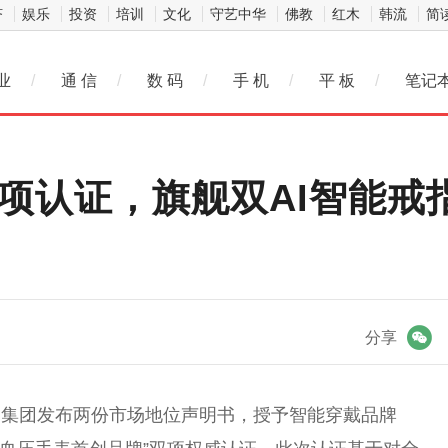
济
娱乐
投资
培训
文化
守艺中华
佛教
红木
韩流
简
业
/
通 信
/
数 码
/
手 机
/
平 板
/
笔记
项认证，旗舰双AI智能戒指R
微信
分享
询集团发布两份市场地位声明书，授予智能穿戴品牌