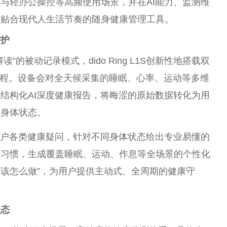
与轻办公操控等高频使用场景，并在AI能力、监测维
更贴合现代人生活节奏的随身健康管理工具。
守护
的被动记录模式，dido Ring L1S创新
性
地搭载双
全流程。设备会对全天候采集的睡眠、心率、运动等多维
结构化AI深度健康报告，将晦涩的原始数据转化为用
身身体状态。
用户各类健康疑问，针对不同身体状态给出专业易懂的
活
习
惯，生成覆盖睡眠、运动、作息等全场景的个
性
化
你该怎么做”，为用户提供主动式、全周期的健康守
状态