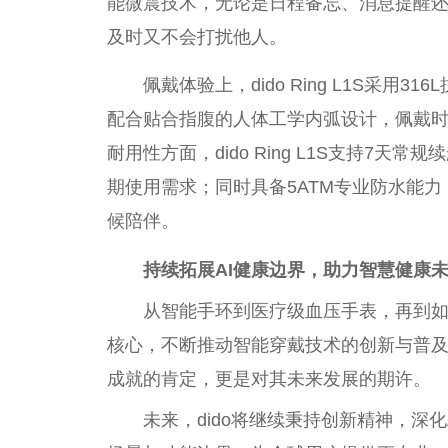
能
微
震技术，无论是日程备忘、消息提醒
及时又不会打扰他人。
佩戴体验上，dido Ring L1S采用3
配合贴合指腹的人体工学内弧设计，佩戴
耐用
性
方面，dido Ring L1S支持7
期使用需求；同时具备5ATM专业防水能
候陪伴。
持续拓展AI健康边界，助力智慧健康
从智能手环到医疗级血压手表，再到如今的d
核心，不断推动智能穿戴技术的创新与普及
成就的肯定，更是对其未来发展的期许。
未来，dido将继续秉持创新
精神
，深化