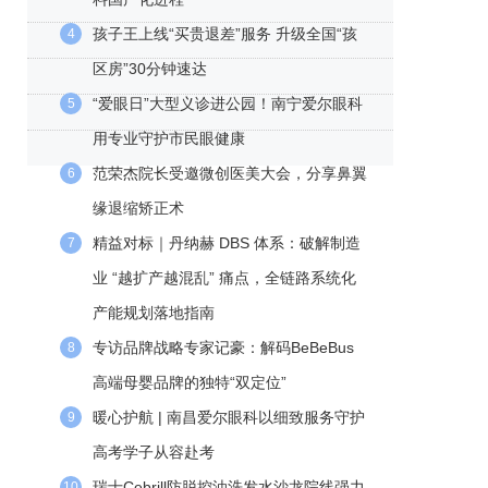
孩子王上线“买贵退差”服务 升级全国“孩
4
区房”30分钟速达
“爱眼日”大型义诊进公园！南宁爱尔眼科
5
用专业守护市民眼健康
范荣杰院长受邀微创医美大会，分享鼻翼
6
缘退缩矫正术
精益对标｜丹纳赫 DBS 体系：破解制造
7
业 “越扩产越混乱” 痛点，全链路系统化
产能规划落地指南
专访品牌战略专家记豪：解码BeBeBus
8
高端母婴品牌的独特“双定位”
暖心护航 | 南昌爱尔眼科以细致服务守护
9
高考学子从容赴考
瑞士Cebrill防脱控油洗发水沙龙院线强力
10