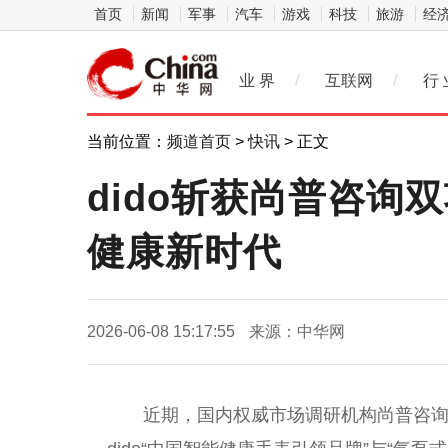
首页
新闻
军事
汽车
游戏
科技
旅游
经
业 界
/
互联网
/
行 
当前位置：
频道首页
>
快讯
> 正文
dido斩获尚普咨询双
健康新时代
2026-06-08 15:17:55
来源：中华网
近
期，国内权威市场调研机构尚普咨