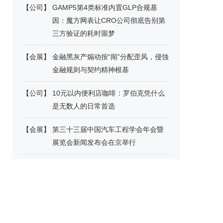
【
公司
】
GAMP5第4类标准内置GLP合规基
因：魔方网表让CRO公司彻底告别第
三方验证的耗时噩梦
【
会展
】
金融黑灰产煽动按“闹”分配歪风，侵蚀
金融规则与契约精神根基
【
公司
】
10元以内便利店咖啡：罗伯克凭什么
是无数人的日常首选
【
会展
】
第三十三届中国汽车工程学会年会暨
展览会新闻发布会在京举行