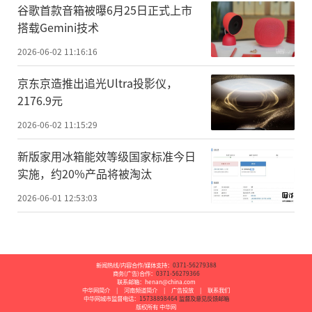
谷歌首款音箱被曝6月25日正式上市
搭载Gemini技术
2026-06-02 11:16:16
京东京造推出追光Ultra投影仪，
2176.9元
2026-06-02 11:15:29
新版家用冰箱能效等级国家标准今日
实施，约20%产品将被淘汰
2026-06-01 12:53:03
新闻热线/内容合作/媒体支持：
0371-56279388
商务(广告)合作：
0371-56279366
联系邮箱：henan@china.com
中华网简介
|
河南频道简介
|
广告投放
|
联系我们
中华网城市监督电话：
15738898464
监督及意见反馈邮箱
版权所有 中华网