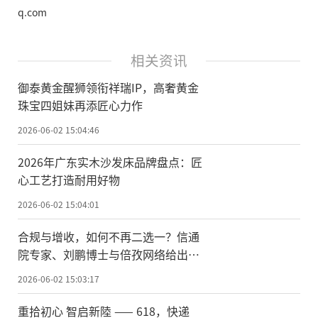
q.com
相关资讯
御泰黄金醒狮领衔祥瑞IP，高奢黄金
珠宝四姐妹再添匠心力作
2026-06-02 15:04:46
2026年广东实木沙发床品牌盘点：匠
心工艺打造耐用好物
2026-06-02 15:04:01
合规与增收，如何不再二选一？信通
院专家、刘鹏博士与倍孜网络给出了
一条可落地的路径
2026-06-02 15:03:17
重拾初心 智启新陸 —— 618，快递