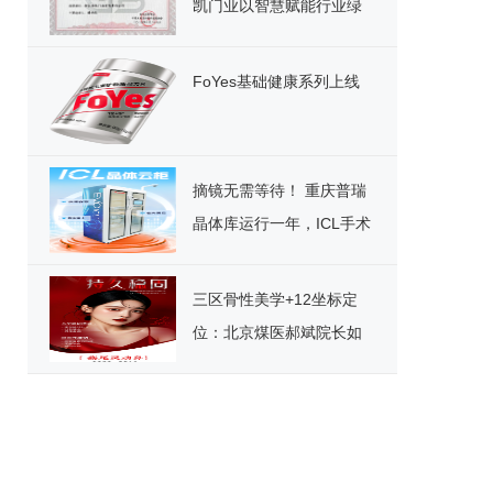
凯门业以智慧赋能行业绿
色发展
FoYes基础健康系列上线
摘镜无需等待！ 重庆普瑞
晶体库运行一年，ICL手术
迎来“速享”时代
三区骨性美学+12坐标定
位：北京煤医郝斌院长如
何重构东方美鼻