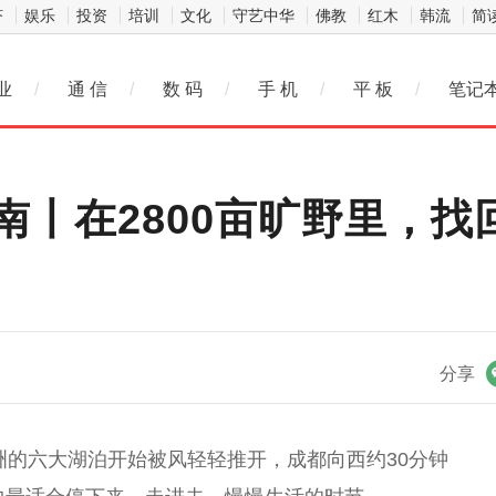
济
娱乐
投资
培训
文化
守艺中华
佛教
红木
韩流
简
业
/
通 信
/
数 码
/
手 机
/
平 板
/
笔记
指南丨在2800亩旷野里，
微信
分享
洲的六大湖泊开始被风轻轻推开，成都向西约30分钟