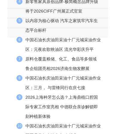
新零售家具原创品牌-极简概念品牌升级
4
将于2026CIFF广州展正式官宣
以内容为核心驱动 汽车之家筑牢汽车生
5
态平台标杆
中国石油长庆油田采油十厂元城采油作业
6
区：元夜欢歌映油区 流光华彩庆升平
原料仓覆盖粮储、化工、食品等多领域
7
鲁企组团亮相2026济南生物发酵展
中国石油长庆油田采油十厂元城采油作业
8
区：三月， 与雷锋同行在庆七接
2026上海种牙怎么选？上海鼎植口腔国
9
际专家工作室亮相 中德联合亲诊解锁即
刻种植新体验
中国石油长庆油田采油十厂元城采油作业
10