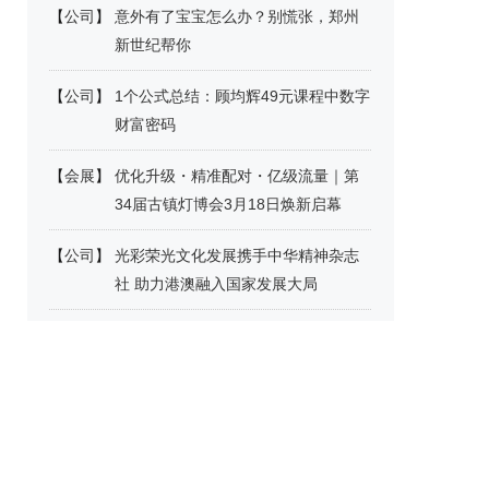
【
公司
】
意外有了宝宝怎么办？别慌张，郑州
新世纪帮你
【
公司
】
1个公式总结：顾均辉49元课程中数字
财富密码
【
会展
】
优化升级・精准配对・亿级流量｜第
34届古镇灯博会3月18日焕新启幕
【
公司
】
光彩荣光文化发展携手中华精神杂志
社 助力港澳融入国家发展大局