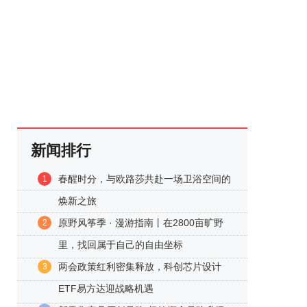
新闻排行
春醒时分，与欧路莎共赴一场卫浴空间的
1
焕新之旅
原野风筝季 · 漫游指南丨在2800亩旷野
2
里，找回属于自己的自由坐标
两会政策红利密集释放，科创芯片设计
3
ETF易方达迎战略机遇