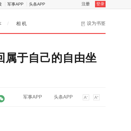
注册
登录
读
军事APP
头条APP
设为书签
本
/
相 机
找回属于自己的自由坐
军事APP
头条APP