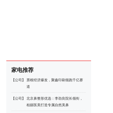
家电推荐
【
公司
】
票根经济爆发，聚鑫印刷领跑千亿赛
道
【
公司
】
北京鼻整形优选：李劲良院长领衔，
柏丽医美打造专属自然美鼻