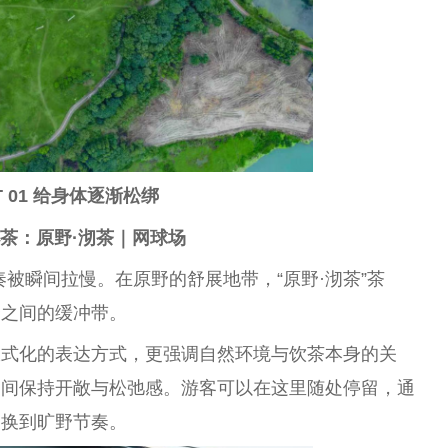
T 01 给身体逐渐松绑
茶：原野·沏茶｜网球场
被瞬间拉慢。在原野的舒展地带，“原野·沏茶”茶
野之间的缓冲带。
仪式化的表达方式，更强调自然环境与饮茶本身的关
空间保持开敞与松弛感。游客可以在这里随处停留，通
切换到旷野节奏。