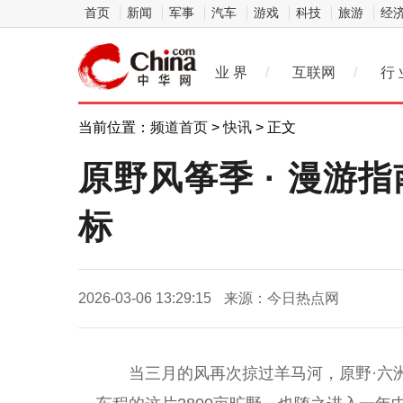
首页
新闻
军事
汽车
游戏
科技
旅游
经
业 界
/
互联网
/
行 
当前位置：
频道首页
>
快讯
> 正文
原野风筝季 · 漫游
标
2026-03-06 13:29:15
来源：今日热点网
当三月的风再次掠过羊马河，原野·六