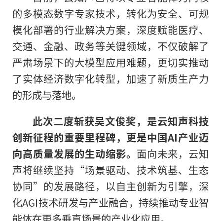
的多模态数字专家技术，转化为安全、可规
模化部署的行业解决方案，深度赋能医疗、
交通、金融、政务等关键领域，不仅破解了
严肃场景下的大模型应用难题，更切实推动
了实体经济数字化转型，加速了新质生产力
的形成与落地。
此次二度斩获吴文俊奖，是云知声科技
创新征程的重要里程碑，更是中国AI产业迈
向高质量发展的生动缩影。
面向未来，云知
声将继续坚持“场景驱动、技术筑基、生态
协同”的发展路径，以自主创新为引擎，深
化AGI技术研发与产业融合，持续推动专业智
能体在更多垂直场景的产业化应用。