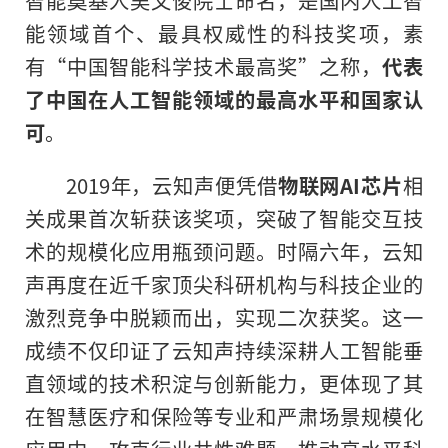
能领域首个、最具权威性的科技奖项，素
有“中国智能科学技术最高奖”之称，
代表
了中国在人工智能领域的最高水平和国家认
可
。
2019年，云知声便凭借
物联网AI芯片
相
关成果首次斩获该奖项，突破了智能交互技
术的规模化应用瓶颈问题。时隔六年，云知
声再度在近千家顶尖科研机构与科技企业的
激烈竞争中脱颖而出，实现二次获奖。这一
成绩不仅印证了云知声持续深耕人工智能垂
直领域的技术积淀与创新能力，更体现了其
在智慧医疗和保险等专业和严肃场景规模化