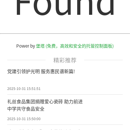
Power by
堡塔 (免费，高效和安全的托管控制面板)
精彩推荐
党建引领护光明 服务惠民谱新篇!
2025-10-31 15:51:51
礼丝食品集团捐赠爱心瓷砖 助力前进
中学共守食品安全
2025-10-31 15:50:00