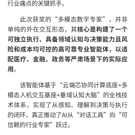
行业痛点的关键抓手。
此次获奖的“多模态数字专家”，并非
单纯的外在交互形态，其
核心是构建了一个
可独立执行、具备领域认知与决策能力且风
险和成本均可控的高可靠专业智能体，以适
配医疗、金融、政务等严肃场景下的实际应
用
。
该智能体基于“云端芯协同计算底座+多
模态人机交互基座+垂域认知大脑”的全栈技
术体系，实现了从感知、理解到决策与执行
的闭环，真正推动了AI从“对话工具”向“可
信赖的行业专家”跃迁。