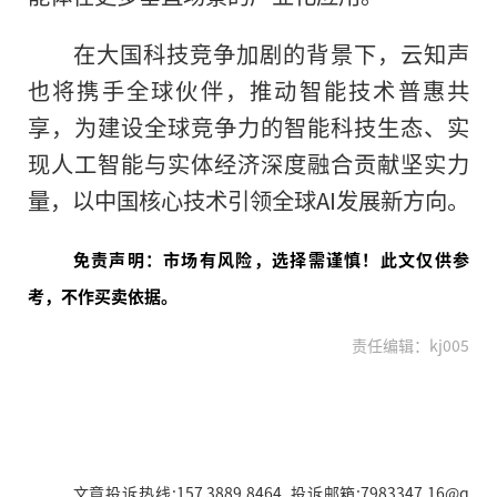
在大国科技竞争加剧的背景下，云知声
也将携手全球伙伴，推动智能技术普惠共
享，为建设全球竞争力的智能科技生态、实
现人工智能与实体经济深度融合贡献坚实力
量，以中国核心技术引领全球AI发展新方向。
免责声明：市场有风险，选择需谨慎！此文仅供参
考，不作买卖依据。
责任编辑：kj005
文章投诉热线:157 3889 8464 投诉邮箱:7983347 16@q