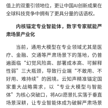
值上的双重引领地位，更让中国AI创新成果在
全球科技竞争中拥有了更具分量的话语权。
内核锚定专业智能体，数字专家赋能严
肃场景产业化
当前，通用大模型在专业领域尤其是医
疗、金融、交通等严肃场景下的落地，仍普
遍面临“幻觉风险高、部署成本高、可解释
性弱”三大瓶颈，导致行业端“不敢用、不
好用、难持续”的困境。云知声精准锚定国
家重大战略需求，以“专业大模型与智能
体”为核心突破口，将AGI愿景扎实落于垂直
场景深耕，让专业智能体成为破解严肃场景