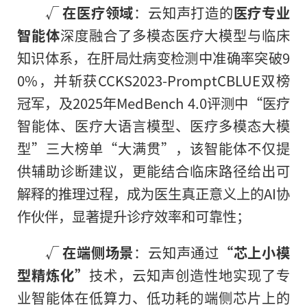
√
在医疗领域
：云知声打造的
医疗专业
智能体
深度融合了多模态医疗大模型与临床
知识体系，在肝局灶病变检测中准确率突破9
0%，并斩获CCKS2023-PromptCBLUE双榜
冠军，及2025年MedBench 4.0评测中“医疗
智能体、医疗大语言模型、医疗多模态大模
型”三大榜单“大满贯”，该智能体不仅提
供辅助诊断建议，更能结合临床路径给出可
解释的推理过程，成为医生真正意义上的AI协
作伙伴，显著提升诊疗效率和可靠性；
√
在端侧场景
：云知声通过
“芯上小模
型精炼化”
技术，云知声创造性地实现了专
业智能体在低算力、低功耗的端侧芯片上的