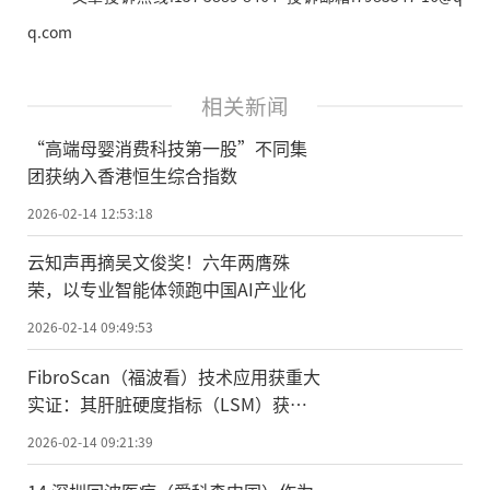
q.com
相关新闻
“高端母婴消费科技第一股”不同集
团获纳入香港恒生综合指数
2026-02-14 12:53:18
云知声再摘吴文俊奖！六年两膺殊
荣，以专业智能体领跑中国AI产业化
2026-02-14 09:49:53
FibroScan（福波看）技术应用获重大
实证：其肝脏硬度指标（LSM）获大
型研究支持，或可替代肝活检用于
2026-02-14 09:21:39
MASLD临床试验