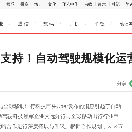
济
娱乐
投资
培训
文化
守艺中华
佛教
红木
韩流
简
业
/
通 信
/
数 码
/
手 机
/
平 板
/
笔记
大力支持！自动驾驶规模化运
微信
分享
远知行与全球移动出行科技巨头Uber发布的消息引起了自动
自动驾驶科技领军企业文远知行与全球移动出行行业巨
方战略合作进行深度拓展与升级。根据合作规划，未来五