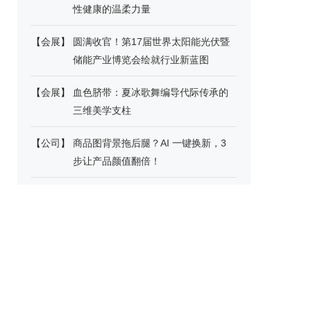
性健康的温柔力量
【
会展
】
圆满收官！第17届世界太阳能光伏暨
储能产业博览会绘就行业新蓝图
【
会展
】
血色脐带：夏冰歌舞编导代际传承的‌
三维美学支柱
【
公司
】
商品图背景拖后腿？AI 一键换新，3
步让产品颜值翻倍！