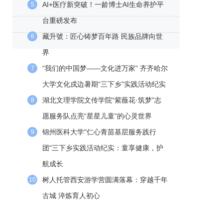
AI+医疗新突破！一龄博士AI生命养护平
5
台重磅发布
藏升號：匠心铸梦百年路 民族品牌向世
6
界
“我们的中国梦——文化进万家” 齐齐哈尔
7
大学文化戍边暑期“三下乡”实践活动纪实
湖北文理学院文传学院“紫薇花·筑梦”志
8
愿服务队点亮“星星儿童”的心灵世界
锦州医科大学"仁心青苗基层服务践行
9
团"三下乡实践活动纪实：童享健康，护
航成长
树人托管西安游学营圆满落幕：穿越千年
10
古城 淬炼育人初心