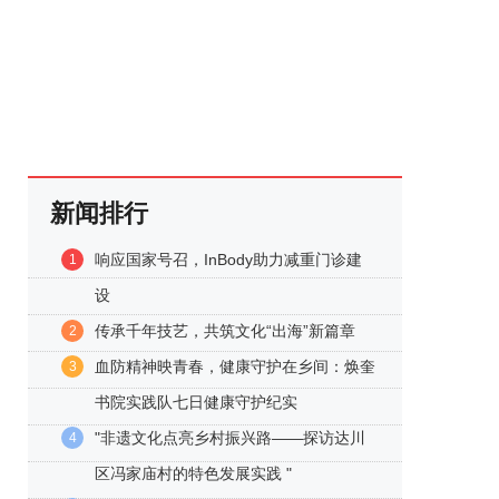
新闻排行
响应国家号召，InBody助力减重门诊建
1
设
传承千年技艺，共筑文化“出海”新篇章
2
血防精神映青春，健康守护在乡间：焕奎
3
书院实践队七日健康守护纪实
"非遗文化点亮乡村振兴路——探访达川
4
区冯家庙村的特色发展实践 "