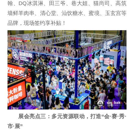
翰、DQ冰淇淋、田三爷、巷大姐、猫尚司、高筑
墙鲜羊肉串、清心堂、汕饮糖水、蜜境、玉玄宫等
品牌，现场签约享补贴！
展会亮点三：
多元资源联动，打造“会·赛·秀·
市·展”