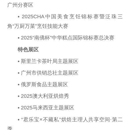
广州分赛区
• 2025CHA
中国
美食烹饪锦标赛暨泛珠三
角“万厨万菜”烹饪技能
大赛
• 2025“南僑杯”中华糕点国际锦标赛
总
决赛
特色展区
• 斯里兰卡茶叶局主题展区
• 广州市供销
总
社主题展区
•
俄罗斯
食品主题展区
• 2025澳大利亚烘焙秀
• 2025马来西亚主题展区
• “君乐宝×不藏私”烘焙主理人共享空间·第二
季