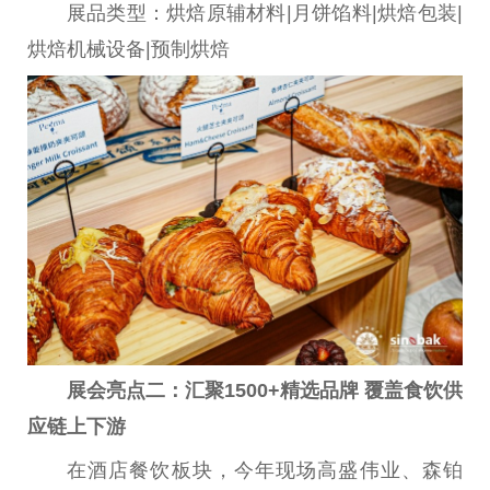
展品类型：烘焙原辅材料|月饼馅料|烘焙包装|
烘焙机械设备|预制烘焙
展会亮点
二
：
汇聚
1500+
精选品牌
覆盖食饮供
应链上下游
在酒店餐饮板块，今年现场高盛伟业、森铂