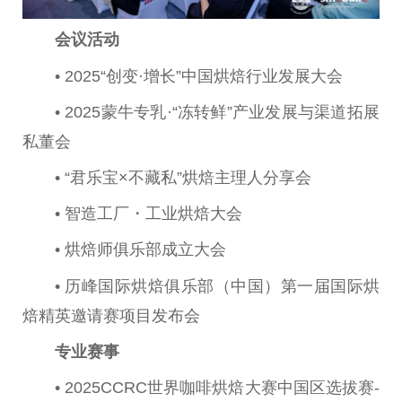
会议活动
• 2025“创变·增长”
中国
烘焙行业发展大会
• 2025蒙牛专乳·“冻转鲜”产业发展与渠道拓展
私董会
• “君乐宝×不藏私”烘焙主理人分享会
• 智造工厂・工业烘焙大会
• 烘焙师俱乐部成立大会
• 历峰国际烘焙俱乐部（
中国
）第一届国际烘
焙精英邀请赛项目发布会
专业赛事
• 2025CCRC世界咖啡烘焙
大赛
中国
区选拔赛-