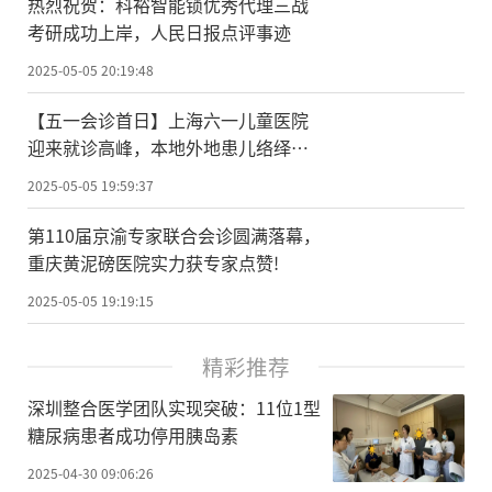
热烈祝贺：科裕智能锁优秀代理三战
考研成功上岸，人民日报点评事迹
2025-05-05 20:19:48
【五一会诊首日】上海六一儿童医院
迎来就诊高峰，本地外地患儿络绎不
绝，好评如潮！
2025-05-05 19:59:37
第110届京渝专家联合会诊圆满落幕，
重庆黄泥磅医院实力获专家点赞!
2025-05-05 19:19:15
精彩推荐
深圳整合医学团队实现突破：11位1型
糖尿病患者成功停用胰岛素
2025-04-30 09:06:26