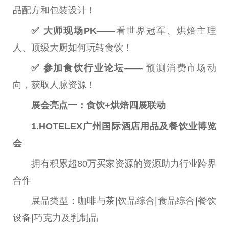
品配方和包装设计！
✅
大师
现场
PK
——看世界冠军、烘焙主理
人、顶级大厨如何玩转食饮！
✅
参加食饮行业论坛
—— 预测消费市场动
向，获取人脉资源！
展会亮点一：
食饮
+
烘焙四展联动
1.HOTELEX
广州国际酒店用品及餐饮业博览
会
拥有积累超80万买家资源的资源助力行业跨界
合作
展品类型：咖啡与茶|饮品综合|食品综合|餐饮
设备|巧克力及乳制品