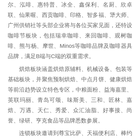
尔、泓啡、惠特普、冰全、鑫保利、名厨、欣卓
联、仙果喔、西贡咖啡、印格、智多福、犟
大师
、
广州供销社等头部企业将与各位买家见面，还特设
咖啡节板块，包括瑞幸咖啡、来回咖啡、观树咖
啡、熊与杨、摩世、Minos等咖啡品牌及咖啡
器具
品牌，满足B端与C端的双重需求。
烘焙板块涵盖烘焙原辅料、机械设备、包装等
基础板块，并聚焦预制烘焙、中点月饼、健康烘焙
等前沿趋势设立特色专区，中粮面粉、益海嘉里、
英联玛丽、青岛可颂、味斯美、三和、匠林、嘉
焙、万遇、天仁、秀爱、众汇油脂、好事接、尚
誉、绿研、亨克食品等品牌悉数参展。
连锁板块邀请到尊宝比萨、天福便利店、棒约