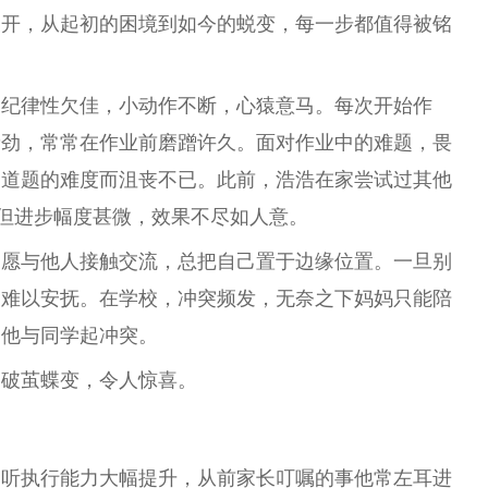
展开，从起初的困境到如今的蜕变，每一步都值得被铭
，纪律
性
欠佳，小动作不断，心猿意马。每次开始作
费劲，常常在作业前磨蹭许久。面对作业中的难题，畏
一道题的难度而沮丧不已。此前，浩浩在家尝试过其他
，但进步幅度甚
微
，
效果
不尽如人意。
不愿与他人接触交流，
总
把自己置于边缘位置。一旦别
，难以安抚。在学校，冲突频发，无奈之下妈妈只能陪
怕他与同学起冲突。
同破茧蝶变，令人惊喜。
的听执行能力大幅提升，从前家长叮嘱的事他常左耳进