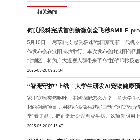
相关新闻
何氏眼科完成首例新微创全飞秒SMILE 
5月18日，“尽享科技 感受极速”德国蔡司新一代机器人全
作发布会在沈阳成功举行。本次发布会由沈阳何氏
北地区，将为广大近视人群带来革命性的“10秒极速摘
2025-05-20 09:25:34
“智宠守护”上线！大学生研发AI宠物健康
家里宠物突然呕吐、走路瘸腿怎么办？一群大学生研
相的创新项目，用智能摄像头就能自动监测宠物异常
常“看走眼”，把正常玩耍误判成生病。这项发明用上
2025-05-20 09:15:47