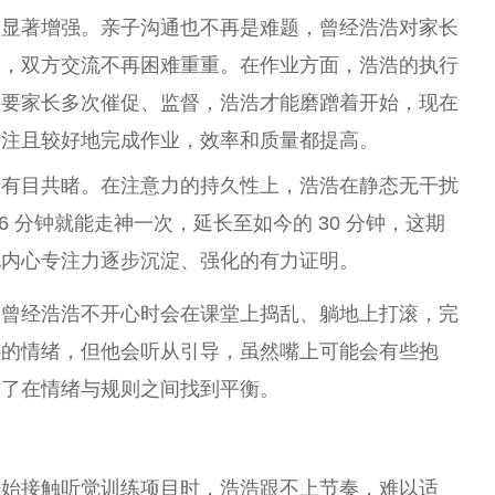
力显著增强。亲子沟通也不再是难题，曾经浩浩对家长
多，双方交流不再困难重重。在作业方面，浩浩的执行
需要家长多次催促、监督，浩浩才能磨蹭着开始，现在
专注且较好地完成作业，效率和质量都提高。
步有目共睹。在注意力的持久
性
上，浩浩在静态无干扰
 分钟就能走神一次，延长至如今的 30 分钟，这期
他内心专注力逐步沉淀、强化的有力证明。
。曾经浩浩不开心时会在课堂上捣乱、躺地上打滚，完
心的情绪，但他会听从引导，虽然嘴上可能会有些抱
会了在情绪与规则之间找到
平
衡。
开始接触听觉训练项目时，浩浩跟不上节奏，难以适