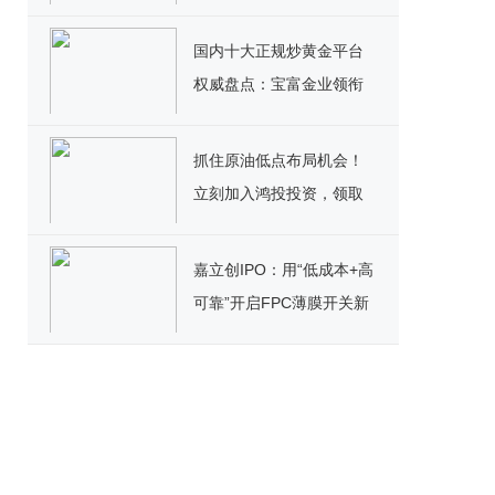
域产业迈向新高度
国内十大正规炒黄金平台
权威盘点：宝富金业领衔
黄金投资新标杆
抓住原油低点布局机会！
立刻加入鸿投投资，领取
高额美元赠金＋超值福利
嘉立创IPO：用“低成本+高
可靠”开启FPC薄膜开关新
篇章