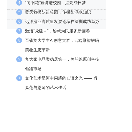
“向阳花”宣讲进校园，点亮成长梦
4
蓝天救援队进校园，传授防溺水知识
5
远洋渔业高质量发展论坛在深圳成功举办
6
激活“党建＋”，绘就为民服务新画卷
7
百雀羚大学生AI创意大赛：云端聚智解码
8
美妆生态革新
九大家电品类稳居第一，美的以原创科技
9
领跑市场
文化艺术星河中闪耀的友谊之光 —— 肖
10
凤莲与恩师的艺术佳话