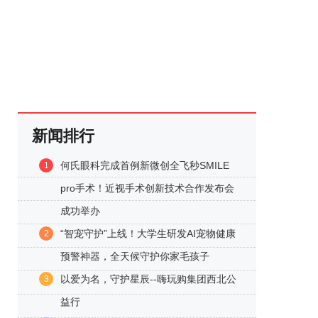
新闻排行
何氏眼科完成首例新微创全飞秒SMILE
1
pro手术！近视手术创新技术合作发布会
成功举办
“智宠守护”上线！大学生研发AI宠物健康
2
预警神器，全天候守护你家毛孩子
以爱为名，守护星辰--嗨玩购集团西北公
3
益行