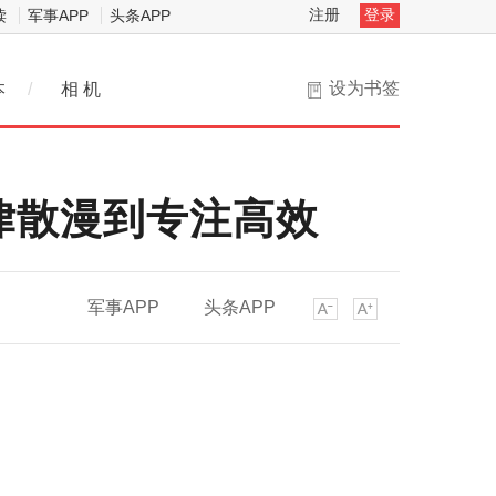
注册
登录
读
军事APP
头条APP
设为书签
本
/
相 机
律散漫到专注高效
军事APP
头条APP