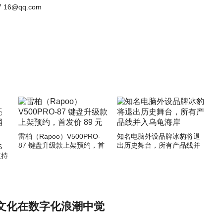
 16@qq.com
雷柏（Rapoo）V500PRO-
知名电脑外设品牌冰豹将退
87 键盘升级款上架预约，首
出历史舞台，所有产品线并
S
发价 89 元
入乌龟海岸
支持
文化在数字化浪潮中觉