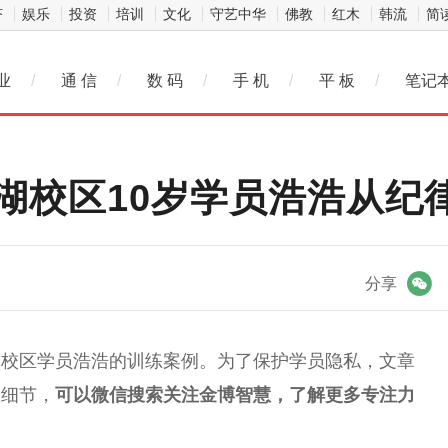
济
娱乐
投资
培训
文化
守艺中华
佛教
红木
韩流
简
业
/
通 信
/
数 码
/
手 机
/
平 板
/
笔记
湖校区10岁学员浩浩从纪
微信
分享
湖校区学员浩浩的训练案例。为了保护学员隐私，文章
练细节，
可以
微
信搜索关注金博智慧，了解更多专注力