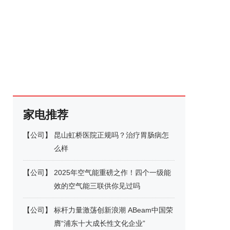
家电推荐
【
公司
】
昆山虹桥医院正规吗？治疗胃肠病怎
么样
【
公司
】
2025年空气能重磅之作！四个一级能
效的空气能三联供你见过吗
【
公司
】
标杆力量激荡创新浪潮 ABeam中国荣
膺“浦东十大成长性文化企业”