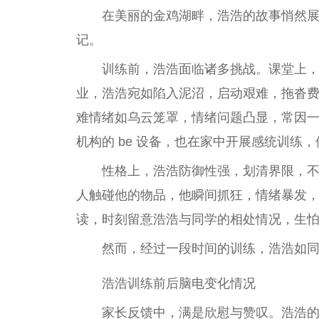
在美丽的金鸡湖畔，浩浩的故事悄然
记。
训练前，浩浩面临诸多挑战。课堂上
业，浩浩宛如陷入泥沼，启动艰难，拖沓
难情绪如乌云笼罩，情绪问题凸显，常因
机构的 be 设备，也在家中开展感统训练
性
格上，浩浩防御
性
强，划清界限，
人触碰他的物品，他瞬间抓狂，情绪暴发
读，时刻留意浩浩与同学的相处情况，生
然而，经过一段时间的训练，浩浩如
浩浩训练前后脑电变化情况
家长反馈中，满是欣慰与赞叹。浩浩