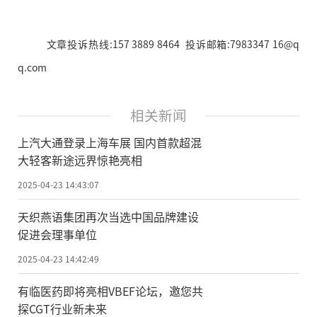
文章投诉热线:157 3889 8464 投诉邮箱:7983347 16@q
q.com
相关新闻
上汽大通登录上海车展 国内首款超混
大轻客新途远界惊艳亮相
2025-04-23 14:43:07
天织燕语集团再次当选中国品牌建设
促进会理事单位
2025-04-23 14:42:49
有临医药即将亮相VBEF论坛，邀您共
探CGT行业新未来