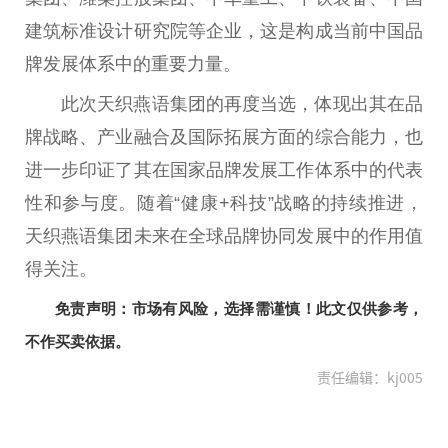
建筑标准设计研究院等企业，这是构成当前中国品
牌发展体系中的重要力量。
此次天织燕语集团的再度当选，体现出其在品
牌战略、产业融合及国际拓展方面的综合能力，也
进一步印证了其在国家品牌发展工作体系中的代表
性和参与度。随着“健康+科技”战略的持续推进，
天织燕语集团未来在全球品牌协同发展中的作用值
得关注。
免责声明：市场有风险，选择需谨慎！此文仅供参考，
不作买卖依据。
责任编辑：kj005