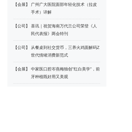
【
会展
】
广州广大医院面部年轻化技术（拉皮
手术）详解
【
公司
】
喜讯｜祝贺海南万代兰公司荣登《人
民代表报》两会特刊
【
公司
】
从餐桌到社交货币，三养火鸡面解码Z
世代情绪消费新范式
【
会展
】
中家医口腔岑燕梅独创"红白美学"，前
牙种植既好用又美观