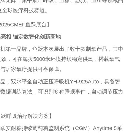
品牌矩阵，集中展出呼吸、血糖、急救、血压等领域的
角逐全球医疗科技赛道。
025CMEF鱼跃展台】
品亮相 锚定数智化创新高地
氧机第一品牌，鱼跃本次展出了数十款制氧产品，其中
技术瓶颈，可在海拔5000米环境持续稳定供氧，搭载氧气
外与居家氧疗提供可靠保障。
：双水平全自动正压呼吸机YH-925Auto，具备智
本数据训练算法，可识别多种睡眠事件，自动调节压力
鱼跃呼吸治疗解决方案】
耐糖持续葡萄糖监测系统（CGM）Anytime 5系