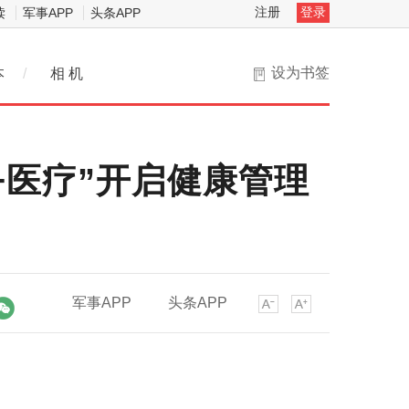
注册
登录
读
军事APP
头条APP
设为书签
本
/
相 机
I+医疗”开启健康管理
军事APP
头条APP