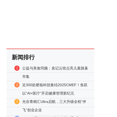
新闻排行
公益与美食同频：袁记云饺点亮儿童跳蚤
1
市集
近300款硬核科技集结2025CMEF！鱼跃
2
以“AI+医疗”开启健康管理新纪元
光谷青桐汇Ultra启航，三大升级全程“伴
3
飞”创业企业