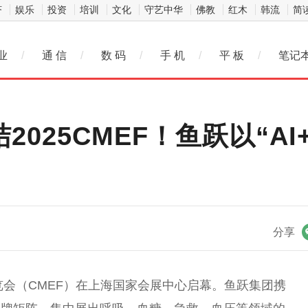
济
娱乐
投资
培训
文化
守艺中华
佛教
红木
韩流
简
业
/
通 信
/
数 码
/
手 机
/
平 板
/
笔记
2025CMEF！鱼跃以“A
微信
分享
览会（CMEF）在上海国家会展中心启幕。鱼跃集团携