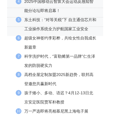
2025中国移动云智算大会运动及感知智
4
能分论坛即将启幕！
东土科技：“对等关税”下 自主通信芯片和
5
工业操作系统全力护航国家工业安全
超级女神签约李彩桦，共绘女性自我成长
6
新篇章
科学洗护时代，“富勒烯第一品牌”仁生泽
7
发的防脱硬实力
高档全屋定制加盟2025新趋势，联邦高
8
登邀您共赢新时代
孩子矮小、多动、语迟？4月12-13日北
9
京安定医院贾军朴教授
万一严选即将亮相慕尼黑上海电子展
10