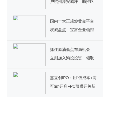
户杭州淳安威坪，助推区
域产业迈向新高度
国内十大正规炒黄金平台
权威盘点：宝富金业领衔
黄金投资新标杆
抓住原油低点布局机会！
立刻加入鸿投投资，领取
高额美元赠金＋超值福利
嘉立创IPO：用“低成本+高
可靠”开启FPC薄膜开关新
篇章