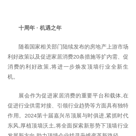
十周年
·
机遇之年
随着
国家
相关部门陆续发布的
房地产
上游市场
利好政策以及促进家居消费20条措施等扩内需、促
消费的利好政策,将进一步焕发顶墙行业全新生
机。
展会作为促进家居消费的
重要
平
台
和载体,在
促进行业供需对接、引领行业趋势等方面具有独特
作用。2024第十届嘉兴吊顶展与时俱进,紧抓时代
东风,厚植顶墙沃土,将全面探索新形势下顶墙行业
发展新方向,助力顶墙企业找寻升维变革新路径。