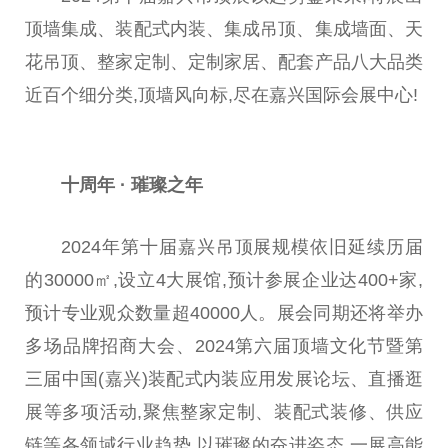
顶墙集成、装配式内装、集成吊顶、集成墙面、天
花吊顶、整家定制、定制家居、配套产品八大品类
近
百个细分类,顶墙风向标,尽在嘉兴国际会展中心!
十周年
·
璀璨之年
2024年第十届嘉兴吊顶展规模依旧延续历届
的30000㎡,设立4大展馆,预计参展企业达400+家,
预计专业观众数量超40000人。展会同期还将举办
多场品牌招商大会、2024第六届顶墙文化节暨第
三届
中国
(嘉兴)装配式内装应用发展论坛、直播逛
展等多项活动,聚焦整家定制、装配式装修、供应
链等各领域行业趋势,以璀璨的奋进姿态,一展高能