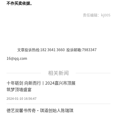
不作买卖依据。
责任编辑：kj005
文章投诉热线:182 3641 3660 投诉邮箱:7983347
16@qq.com
相关新闻
十年砺剑 向新而行丨2024嘉兴吊顶展
筑梦顶墙盛宴
2024-01-10 16:56:47
德艺双馨书传奇·琪道创始人陈瑞琪