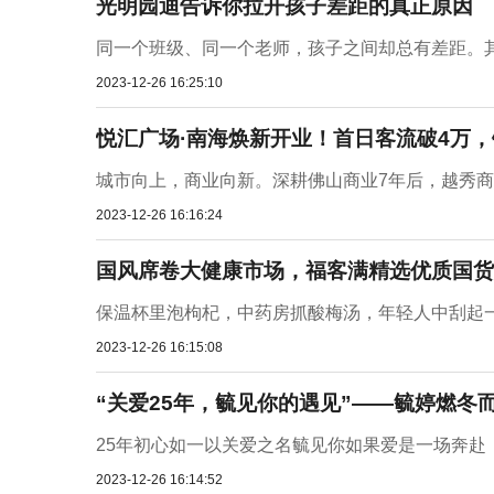
光明园迪告诉你拉开孩子差距的真正原因
同一个班级、同一个老师，孩子之间却总有差距。其
2023-12-26 16:25:10
悦汇广场·南海焕新开业！首日客流破4万，销
城市向上，商业向新。深耕佛山商业7年后，越秀商管
2023-12-26 16:16:24
国风席卷大健康市场，福客满精选优质国货
保温杯里泡枸杞，中药房抓酸梅汤，年轻人中刮起一
2023-12-26 16:15:08
“关爱25年，毓见你的遇见”——毓婷燃冬
25年初心如一以关爱之名毓见你如果爱是一场奔赴，
2023-12-26 16:14:52