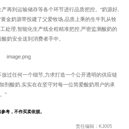
生产再到运输储存等各个环节进行品质把控。“奶源好,
1°黄金奶源带投建了父爱
牧场
,品质上乘的生牛乳从
牧
工处理,智能化生产线全程精准把控,严密监测酸奶的
质酸奶安全送到消费者手中。
不放过任何一个细节,力求打造一个公开透明的供应链
添加剂酸奶,实实在在坚守对每一位简爱酸奶用户的承
。”
供参考，不作买卖依据。
责任编辑：KJ005