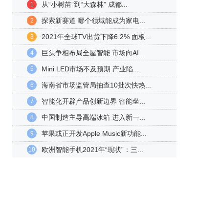
从“小树苗”到“大森林” 成都...
1
探索新赛道 哪个领域能成为家电...
2
2021年全球TV出货下降6.2% 面板...
3
巨头争相布局全屋智能 市场向AI...
4
Mini LED市场不及预期 产业陷...
5
海南省市场监管局抽查10批次快热...
6
智能化开辟产品创新边界 智能坐...
7
中国制造主导高端冰箱 进入新一...
8
苹果或正开发Apple Music新功能...
9
欧洲智能手机2021年“现状”：三...
10