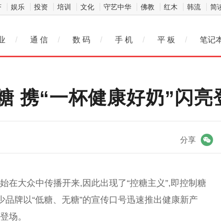
济
娱乐
投资
培训
文化
守艺中华
佛教
红木
韩流
简
业
/
通 信
/
数 码
/
手 机
/
平 板
/
笔记
糖 携“一杯健康好奶”闪亮
微信
分享
开始在大众中传播开来,因此出现了“控糖主义”,即控制糖
少品牌以“低糖、无糖”的宣传口号迅速推出健康新产
亮登场。