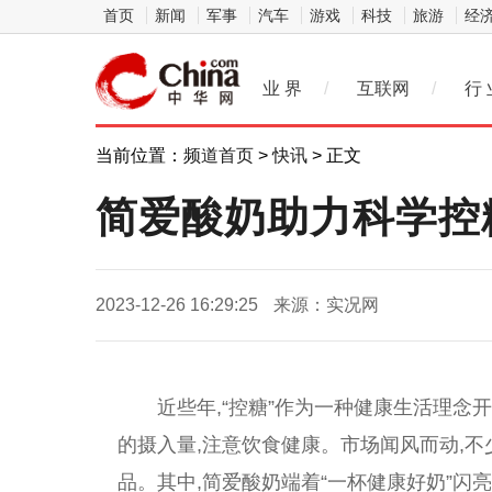
首页
新闻
军事
汽车
游戏
科技
旅游
经
业 界
/
互联网
/
行 
当前位置：
频道首页
>
快讯
> 正文
简爱酸奶助力科学控
2023-12-26 16:29:25
来源：实况网
近
些年,“控糖”作为一种健康生活理念
的摄入量,注意饮食健康。市场闻风而动,不
品。其中,简爱酸奶端着“一杯健康好奶”闪