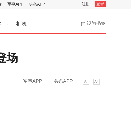
注册
登录
读
军事APP
头条APP
设为书签
本
/
相 机
登场
军事APP
头条APP