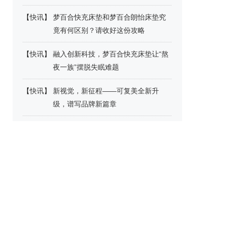
【
快讯
】
梦百合快充床垫和梦百合朗怡床垫究
竟有何区别？请收好这份攻略
【
快讯
】
融入创新科技，梦百合快充床垫让“熬
夜一族”摆脱失眠难题
【
快讯
】
新视觉，新征程——可复美全新升
级，谱写品牌新篇章