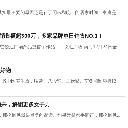
实最主要的原因还是在于周末和晚上的居家时间。家庭是...
售额超300万，多家品牌单日销售NO.1！
悦汇广场产品线首个作品——悦汇广场·南海12月24日全...
好物
股中医养生热，晒背、八段锦、三伏贴、艾灸和刮痧持续...
而来，解锁更多女子力
那么毓见就是最美的邂逅。如果爱是携手同行，那么毓见...