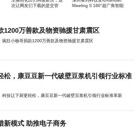
主播雨化田们再接新活，这
深圳看到科技发布Kandao
次让网友们下载的是交管
Meeting S 180°超广角智能
12123APP
视频会议机
款1200万善款及物资驰援甘肃震区
疯狂小杨哥捐款1200万善款及物资驰援甘肃震区
轻松，康豆豆新一代破壁豆浆机引领行业标准
科技让下厨更轻松，康豆豆新一代破壁豆浆机引领行业标准革新
举措新模式 助推电子商务