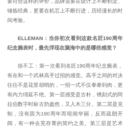
要符合这样的评价，品牌需要在设计上不断积淀、
锤炼经典，更要在机芯上不断衍进，历经漫长的时
间考验。
ELLEMAN：
当
你
初次看到这款名匠190周年
纪念
腕表时，最先浮现在脑海中的是哪些感觉？
徐不工：第一次看到名匠190周年
纪念
腕表，
有在和一个武林高手过招的感觉。高手之间的对决
往往不是花里胡哨的，一招一式不仅拳拳到肉，更
有内力绵延不绝。第一层感受是古朴，镌刻式的阿
拉伯数字时标古韵盎然，又入木三分。第二层是克
制，没有因为190周年而喧闹华丽，反而疏朗开
阔，有一种去芜存菁的简约之美。第三层是艺术