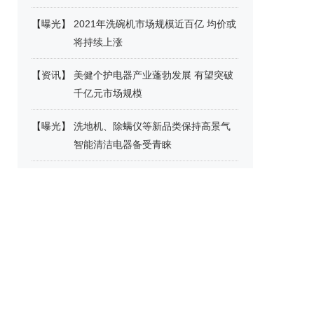
【
曝光
】
2021年洗碗机市场规模近百亿 均价或
将持续上涨
【
资讯
】
美健个护电器产业蓬勃发展 有望突破
千亿元市场规模
【
曝光
】
洗地机、除螨仪等新品类保持高景气
智能清洁电器备受青睐