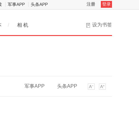
注册
登录
读
军事APP
头条APP
设为书签
本
/
相 机
军事APP
头条APP