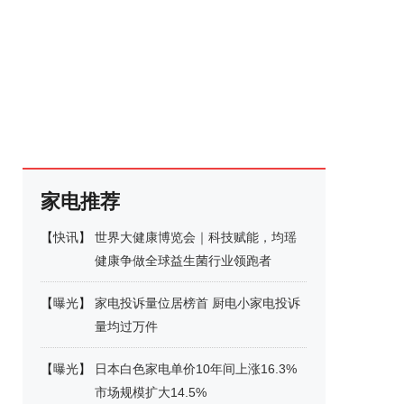
家电推荐
【
快讯
】
世界大健康博览会｜科技赋能，均瑶
健康争做全球益生菌行业领跑者
【
曝光
】
家电投诉量位居榜首 厨电小家电投诉
量均过万件
【
曝光
】
日本白色家电单价10年间上涨16.3%
市场规模扩大14.5%