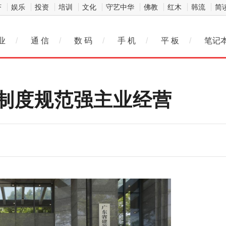
济
娱乐
投资
培训
文化
守艺中华
佛教
红木
韩流
简
业
/
通 信
/
数 码
/
手 机
/
平 板
/
笔记
制度规范强主业经营