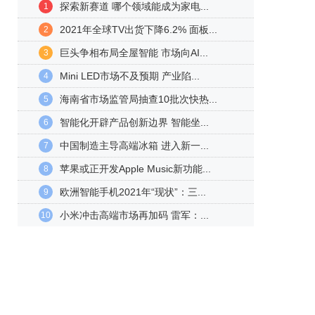
探索新赛道 哪个领域能成为家电...
1
2021年全球TV出货下降6.2% 面板...
2
巨头争相布局全屋智能 市场向AI...
3
Mini LED市场不及预期 产业陷...
4
海南省市场监管局抽查10批次快热...
5
智能化开辟产品创新边界 智能坐...
6
中国制造主导高端冰箱 进入新一...
7
苹果或正开发Apple Music新功能...
8
欧洲智能手机2021年“现状”：三...
9
小米冲击高端市场再加码 雷军：...
10