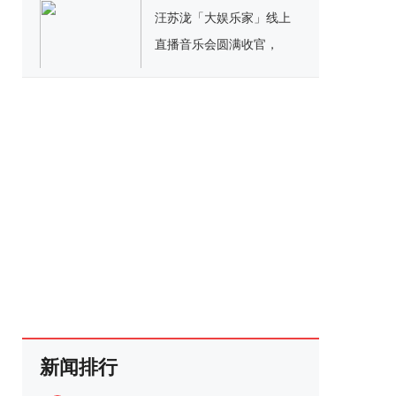
汪苏泷「大娱乐家」线上
直播音乐会圆满收官，
2022抖音夏日歌会细节满
满金曲不断
新闻排行