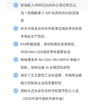
职场新人4000元以内办公笔记本怎么
5
选？搭载酷睿 5 320 的高性价比机型推
荐
科兴与埃及合作伙伴签署流感及脊灰疫苗
6
本地化生产协议
618终极战报：海信电视全渠道销冠，
7
RGB-Mini LED成世界杯观赛首选
映翰通发布 Mo 62A / Mo 68A AI 单板计
8
算机，加快边缘 AI 从模型到原型
锚定十五五新型工业化蓝图，浩瀚智运赋
9
能大型制造企业高质量转型
国际生态生命安全科学院梁芳院士入选
10
《2025年度中国科学家年鉴》