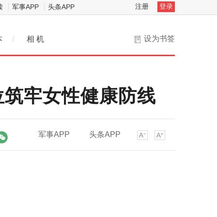
注册
登录
读
军事APP
头条APP
设为书签
本
/
相 机
位筑牢女性健康防线
军事APP
头条APP