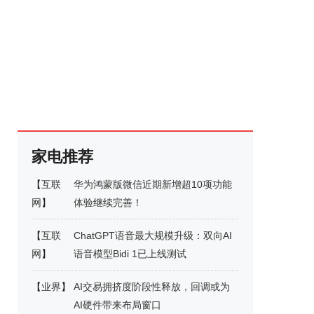
家电推荐
【
互联
华为鸿蒙版微信近期新增超10项功能
网
】
体验继续完善！
【
互联
ChatGPT语音最大规模升级：双向AI
网
】
语音模型Bidi 1已上线测试
【
业界
】
AI交易拥挤度阶段性释放，回调或为
AI硬件带来布局窗口