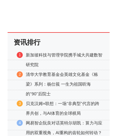
资讯排行
新加坡科技与管理学院携手城大共建数智
1
研究院
清华大学教育基金会英雄文化基金《栋
2
梁》系列：杨仕莪 一生为祖国听海
的“90”后院士
贝克汉姆×联想：一场“非典型”代言的跨
3
界共创，与AI体育的全球棋局
网易智企阮良对话英特尔胡凯：算力与应
4
用的双重视角，AI重构的齿轮如何转动？