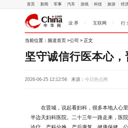
首页
新闻
军事
汽车
游戏
科技
旅游
经
业 界
/
互联网
/
行 
当前位置：
频道首页
>
公司
> 正文
坚守诚信行医本心，
2026-06-25 12:12:56
来源：
今日热点网
在晋城，说起看妇科，很多本地人心
半边天妇科医院。二十三年一路走来，医
诊疗、产科分娩、产后康复、健康保健、