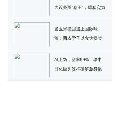
力设备圈“卷王”，重塑实力
标杆！
当玉米搅团遇上国际味
蕾：西农学子以食为媒架
起文化桥
AI上岗，良率99%：华中
日化巨头这样破解瓶身质
检困局