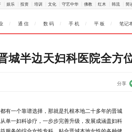
济
娱乐
投资
培训
文化
守艺中华
佛教
红木
韩流
简
业
/
通 信
/
数 码
/
手 机
/
平 板
/
笔记
晋城半边天妇科医院全方
微信
分享
里都有一个靠谱选择，那就是扎根本地二十多年的晋城
院从单一妇科诊疗，一步步完善升级，发展成涵盖妇科
公益服务的综合女性专科，贴合晋城本地女性的各种健