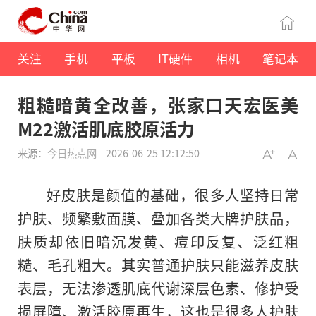
关注
手机
平板
IT硬件
相机
笔记本
粗糙暗黄全改善，张家口天宏医美
M22激活肌底胶原活力
来源：
今日热点网
2026-06-25 12:12:50
好皮肤是颜值的基础，很多人坚持日常
护肤、频繁敷面膜、叠加各类大牌护肤品，
肤质却依旧暗沉发黄、痘印反复、泛红粗
糙、毛孔粗大。其实普通护肤只能滋养皮肤
表层，无法渗透肌底代谢深层色素、修护受
损屏障、激活胶原再生，这也是很多人护肤