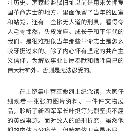
壮历史。茅家岭监狱旧址以前是用来关押爱
国革命志士的地方，里面保留了当年的囚室
和站笼，还有一些惨无人道的刑具，看得令
人毛骨悚然，头皮发麻。成长于和平年代的
我们，是很难想象当年那些革命志士是怎么
咬牙挺过来的。除了内心怀有坚定的共产主
义信仰，为解放事业甘愿奉献和牺牲自己的
伟大精神外，否则是无法忍受的。
在上饶集中营革命烈士纪念馆，大家仔
细观看一张张的图片资料、一件件文物展
品，聆听了新四军军长叶挺等先烈坚贞不屈
的英雄事迹。面对敌人
的
酷刑折磨，虽然他
们的肉体万分痛苦，但精神依旧高昂不屈，