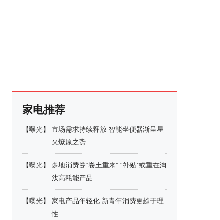
家电推荐
【
曝光
】
市场需求持续释放 智能坐便器渐呈星
火燎原之势
【
曝光
】
多地消费券“卷土重来” “补贴”或重在淘
汰高耗能产品
【
曝光
】
家电产品年轻化 新青年消费更趋于理
性