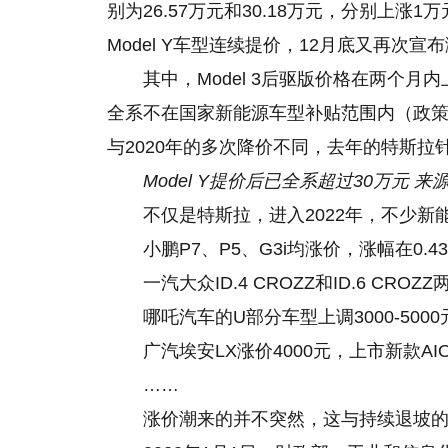
别为26.57万元和30.18万元，分别上涨1万元
Model Y车型连续提价，12月底又再次宣
其中，Model 3后驱版价格在两个月内上
全系不在国家新能源车型补贴范围内（政策
与2020年的多次降价不同，去年的特斯
Model Y提价后已全系超过30万元 
不仅是特斯拉，进入2022年，不少新
小鹏P7、P5、G3i均涨价，涨幅在0.4
一汽大众ID.4 CROZZ和ID.6 CR
哪吒汽车的U部分车型上调3000-500
广汽埃安LX涨价4000元，上市新款AION
……
涨价潮来的并不突然，这与持续退坡