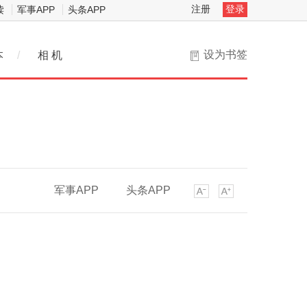
注册
登录
读
军事APP
头条APP
设为书签
本
/
相 机
军事APP
头条APP