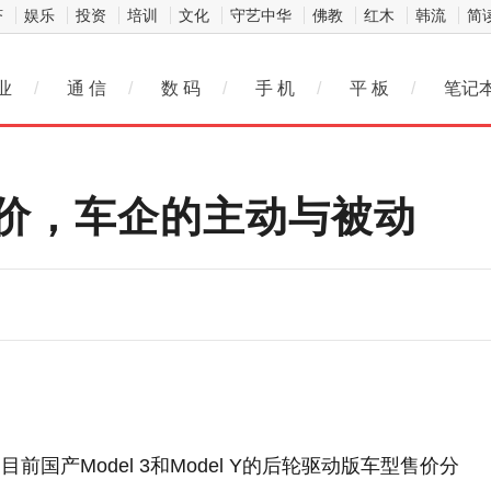
济
娱乐
投资
培训
文化
守艺中华
佛教
红木
韩流
简
业
/
通 信
/
数 码
/
手 机
/
平 板
/
笔记
价，车企的主动与被动
国产Model 3和Model Y的后轮驱动版车型售价分