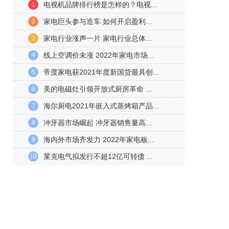
电视机品牌排行榜是怎样的？电视...
1
家电巨头参与造车 如何开启盈利...
2
家电行业涨声一片 家电行业总体...
3
线上空调价未涨 2022年家电市场...
4
帝度家电获2021年度新国货最具创...
5
美的电磁灶引领开放式厨房革命 ...
6
海尔厨电2021年嵌入式蒸烤箱产品...
7
冲牙器市场崛起 冲牙器销售量高...
8
海内外市场齐发力 2022年家电板...
9
莱克电气拟发行不超12亿可转债 ...
10