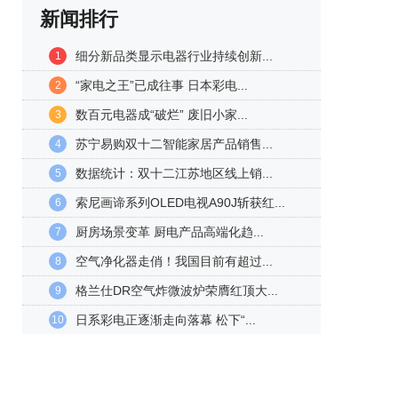
新闻排行
细分新品类显示电器行业持续创新...
1
“家电之王”已成往事 日本彩电...
2
数百元电器成“破烂” 废旧小家...
3
苏宁易购双十二智能家居产品销售...
4
数据统计：双十二江苏地区线上销...
5
索尼画谛系列OLED电视A90J斩获红...
6
厨房场景变革 厨电产品高端化趋...
7
空气净化器走俏！我国目前有超过...
8
格兰仕DR空气炸微波炉荣膺红顶大...
9
日系彩电正逐渐走向落幕 松下“...
10