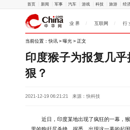
首页
新闻
军事
汽车
游戏
科技
旅游
经
业 界
/
互联网
/
行 
当前位置：
快讯
>
曝光
> 正文
印度猴子为报复几乎
狠？
2021-12-19 06:21:21
来源：快科技
近日，印度某地出现了疯狂的一幕，猴
里的狗赶尽杀绝。据悉，出现这一幕的起