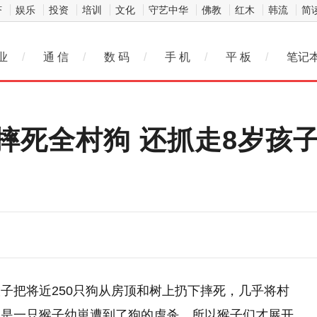
济
娱乐
投资
培训
文化
守艺中华
佛教
红木
韩流
简
业
/
通 信
/
数 码
/
手 机
/
平 板
/
笔记
摔死全村狗 还抓走8岁孩
子把将近250只狗从房顶和树上扔下摔死，几乎将村
因是一只猴子幼崽遭到了狗的虐杀，所以猴子们才展开