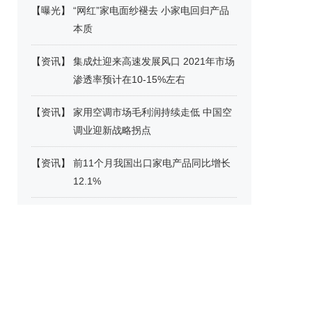
【
曝光
】
“网红”家电面纱褪去 小家电回归产品
本质
【
资讯
】
集成灶迎来高速发展风口 2021年市场
渗透率预计在10-15%左右
【
资讯
】
家用空调市场毛利润持续走低 中国空
调业迎新战略拐点
【
资讯
】
前11个月我国出口家电产品同比增长
12.1%