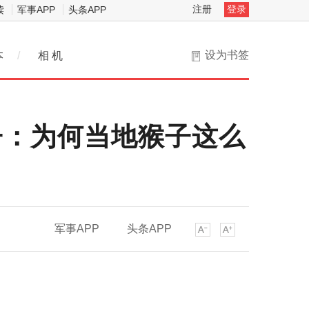
注册
登录
读
军事APP
头条APP
设为书签
本
/
相 机
子：为何当地猴子这么
军事APP
头条APP