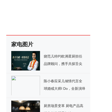
家电图片
烧范儿特约欧洲星厨担任
品牌顾问，携手共探舌尖
艺术之旅
陈小春应采儿倾情代言全
球婚戒大师I Do，全新演绎
至臻浪漫
厨房场景变革 厨电产品高