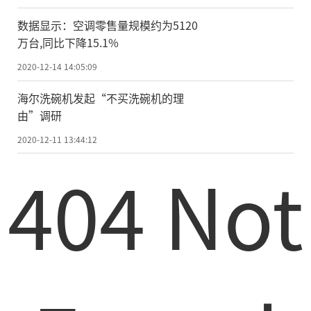
多，蒸发器、冷凝器尘垢太厚，氟利昂泄漏;
数据显示：空调零售量规模约为5120
内外机通风口被异物堵塞;制热时设定温度
万台,同比下降15.1%
过低，制冷时设定温度过高; 制热时环境温
2020-12-14 14:05:09
度偏低，则空调能效比降低，与氟利昂蒸发
海尔洗碗机发起“不买洗碗机的理
温度的温差就小，换热效果随之变差，热风
由”调研
就少了。
2020-12-11 13:44:12
停电的原因：可能是因为保险丝烧坏、
404 Not
空调跳闸、漏电保护器工作、定时器未进入
运行位置、电源开关在“关”的位置、电源
插头未插、电源保险丝断开、电源电压太
低、遥控器电池电能耗尽或正负极装反、环
境温度过高或过低、温度设定不当或设定温
度等于室内环境温度等。