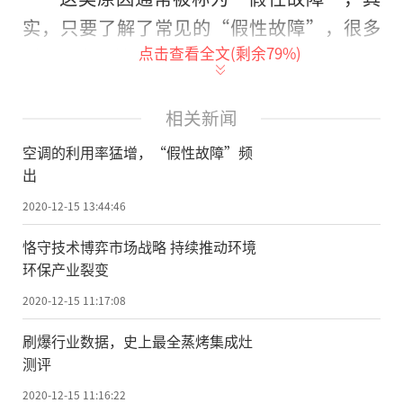
实，只要了解了常见的“假性故障”，很多
点击查看全文(剩余
79
%)
时候你自己就是修理工。
据金陵晚报旗下服务网的空调专家介
相关新闻
绍，空调的假性故障大致有以下几个方面。
空调的利用率猛增，“假性故障”频
室内机不转
的
原因：可能是螺钉与风轮
出
锁紧部位松脱，电机偏位与风轮配套部位配
2020-12-15 13:44:46
合不好，导风条、步进电机与连杆机构部位
恪守技术博弈市场战略 持续推动环境
传动不良，电气控制部分故障。
环保产业裂变
室外机不转的原因：电机与风叶配合不
2020-12-15 11:17:08
好、电气控制部分故障、压缩机故障、风扇
刷爆行业数据，史上最全蒸烤集成灶
电机故障。
测评
制热(冷)不足的原因：空气过滤器积尘太
2020-12-15 11:16:22