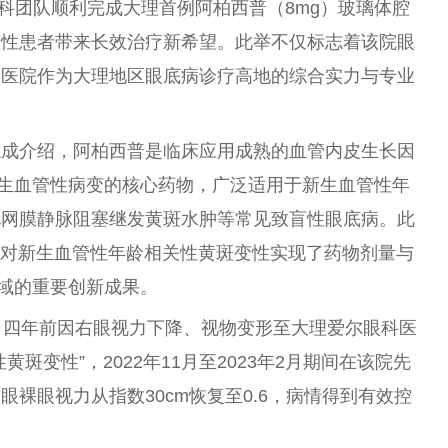
病科团队顺利完成大理首例阿柏西普（8mg）玻璃体腔
变性患者带来长效治疗新希望。此举不仅标志着该院眼
了医院作为大理地区眼底病诊疗高地的综合实力与专业
志成介绍，阿柏西普是临床应用成熟的血管内皮生长因
新生血管性病变的核心药物，广泛适用于新生血管性年
视网膜静脉阻塞继发黄斑水肿等常见致盲性眼底病。此
其对新生血管性年龄相关性黄斑变性实现了药物剂量与
领域的重要创新成果。
，四年前因右眼视力下降、视物变形至大理爱尔眼科医
斑变性”，2022年11月至2023年2月期间在该院先
裸眼视力从指数30cm恢复至0.6，病情得到有效控