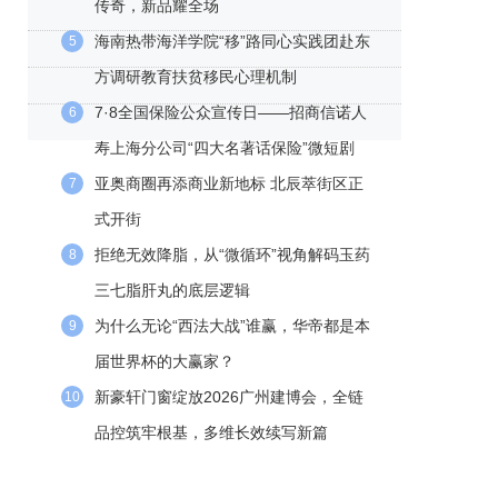
传奇，新品耀全场
海南热带海洋学院“移”路同心实践团赴东
5
方调研教育扶贫移民心理机制
7·8全国保险公众宣传日——招商信诺人
6
寿上海分公司“四大名著话保险”微短剧
亚奥商圈再添商业新地标 北辰萃街区正
7
式开街
拒绝无效降脂，从“微循环”视角解码玉药
8
三七脂肝丸的底层逻辑
为什么无论“西法大战”谁赢，华帝都是本
9
届世界杯的大赢家？
新豪轩门窗绽放2026广州建博会，全链
10
品控筑牢根基，多维长效续写新篇