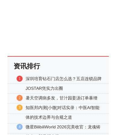
资讯排行
深圳培育钻石门店怎么选？五店连锁品牌
1
JOSTAR凭实力出圈
暑天空调病多发，甘汁园姜汤订单暴增
2
知医邦内测[小微]对话实录：中医AI智能
3
体的技术边界与合规之道
微星BilibiliWorld 2026完美收官：龙魂铸
4