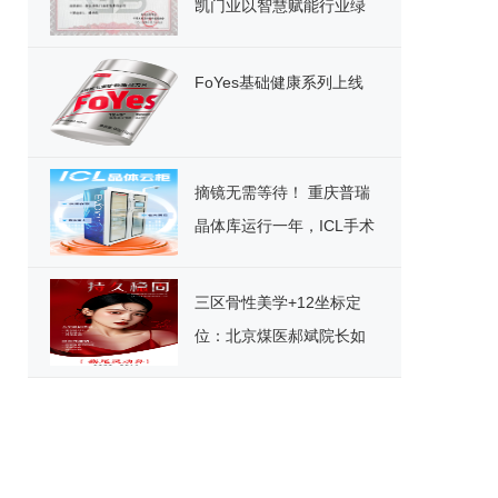
凯门业以智慧赋能行业绿
色发展
FoYes基础健康系列上线
摘镜无需等待！ 重庆普瑞
晶体库运行一年，ICL手术
迎来“速享”时代
三区骨性美学+12坐标定
位：北京煤医郝斌院长如
何重构东方美鼻