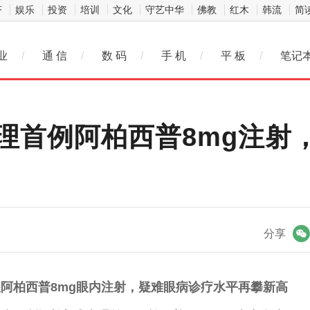
济
娱乐
投资
培训
文化
守艺中华
佛教
红木
韩流
简
业
/
通 信
/
数 码
/
手 机
/
平 板
/
笔记
理首例阿柏西普8mg注射
微信
分享
阿柏西普8mg眼内注射，
疑难眼病
诊疗
水平
再攀新高