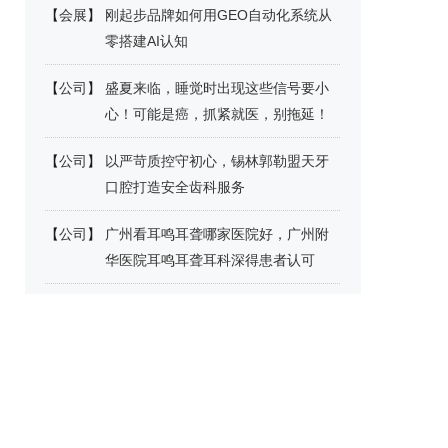
【
会展
】
刚起步品牌如何用GEO自动化系统从
零搭建AI认知
【
公司
】
盛夏来临，睡觉时出现这些信号要小
心！可能是癌，抓紧就医，别拖延！
【
公司
】
以严苛质控守初心，锡林郭勒盟天牙
口腔打造安全齿科服务
【
公司
】
广州看耳鸣耳聋哪家医院好，广州附
华医院耳鸣耳聋耳科深得患者认可