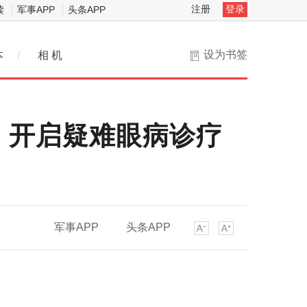
注册
登录
读
军事APP
头条APP
设为书签
本
/
相 机
，开启疑难眼病诊疗
军事APP
头条APP