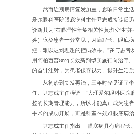
然而近期病情复发加重，影响日常生
爱尔眼科医院眼底病科主任尹志成接诊后
诊断其为“右眼湿性年龄相关性黄斑变性”
姓）这类患者十分常见，因病程长、眼底
短，难以达到理想的控病效果。”在与患者
用阿柏西普8mg长效新剂型实施靶向治疗
的首针注射，为患者保存视力、提升生活
从初诊到复发再治，三年时光见证了
任。尹志成主任强调：“大理爱尔眼科医院
整的长期管理能力，所以才能真正成为患者眼
手术的成功开展，正是科室在疑难眼底病
尹志成主任指出：“眼底病具有病程长