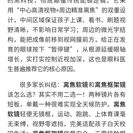
的黑科技，彻底颠覆传统配镜逻辑。它采
用“中心高清视物+周边精准离焦”的双重设
计，中间区域保证孩子上课、看书、刷题视
野清晰，不影响日常学习；周边的微光学结
构，能把成像前移到视网膜前方，给正在发
育的眼球按下“暂停键”，从根源延缓眼轴
增长，实打实控制近视加深，这也是眼科医
生普遍推荐它的核心原因。
很多家长纠结：
离焦软镜
和
离焦框架镜
该怎么选？其实不用二选一！两种镜片各有
短板，单戴一种很难实现全天候防护。
离焦
软镜
轻便无镜框，运动、跑跳、上体育课毫
无束缚，视野零遮挡，完美适配孩子白天校