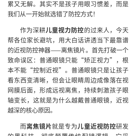
累又无解。其实不是孩子用眼习惯差，而是
我们从一开始就选错了防控方式！
作为深耕
儿童视力防控
的过来人，今天
帮各位家长避坑，用大白话讲透当下最靠谱
的近视防控神器——离焦镜片。首先打破一个
致命误区：普通眼镜只能“矫正视力”，根
本不能“控制近视”。普通眼镜只是让孩子
看东西变清晰，但会让眼睛周边成像落在视
网膜后面，形成远视离焦，持续刺激孩子眼
轴变长，这就是为什么越戴普通眼镜，近视
越深的核心原因。
而
离焦镜片
就是专为
儿童近视防控
研发