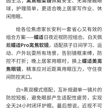
园生活；
离焦框架镜
佩戴安全、无需接触眼
球，护理简单，更适合晚上居家写作业、休
闲用眼。
给各位焦虑家长安利一套省心又有效的
组合方案——
蝶适
日夜近视防控组合。白天佩
戴
蝶适Pro离焦软镜
，适配孩子日间学习、运
动、户外玩耍所有场景，告别镜框束缚，防
控不打折；晚上居家用眼时，换上
蝶适美离
焦眼镜
，精准应对近距离用眼压力，守住夜
间防控关口。
白+黑双模式搭配，互补规避单一镜片的
防控短板，避免眼部产生适配性疲劳，实现
全天24小时闭环护眼。最后想说，近视不可