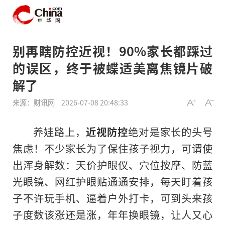
别再瞎防控近视！90%家长都踩过
的误区，终于被蝶适美离焦镜片破
解了
来源：财讯网
2026-07-08 20:48:33
养娃路上，
近视防控
绝对是家长的头号
焦虑！不少家长为了保住孩子视力，可谓使
出浑身解数：天价护眼仪、穴位按摩、防蓝
光眼镜、网红护眼贴通通安排，每天盯着孩
子不许玩手机、逼着户外打卡，可到头来孩
子度数该涨还是涨，年年换眼镜，让人又心