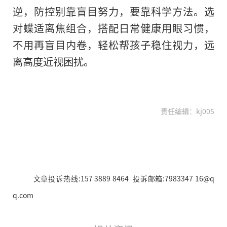
逆，防控别靠盲目努力，要靠科学方法。选
对蝶适离焦组合，搭配日常健康用眼习惯，
不用再盲目内卷，轻松帮孩子稳住视力，远
离高度近视困扰。
责任编辑：kj005
文章投诉热线:157 3889 8464 投诉邮箱:7983347 16@q
q.com