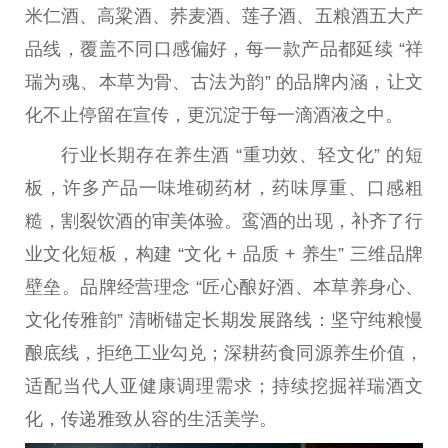
米仁酒、高粱酒、荞麦酒、莲子酒、五粮酒五大产
品线，覆盖不同口感偏好，每一款产品都延续 “祥
瑞为魂、本草为骨、古法为韵” 的品牌内涵，让文
化不止停留在宣传，更沉淀于每一滴酒液之中。
行业长期存在养生酒 “重功效、轻文化” 的短
板，许多产品一味堆砌药材，药味厚重、口感粗
糙，割裂饮酒的审美体验。鸾酒的出现，补齐了行
业文化短板，构建 “文化 + 品质 + 养生” 三维品牌
壁垒。品牌经营理念 “匠心酿好酒、本草养身心、
文化传雅韵” 清晰锚定长期发展路线：坚守纯粮慢
酿底线，拒绝工业勾兑；深耕药食同源养生价值，
适配当代人亚健康调理需求；持续挖掘祥瑞酒文
化，传递雅致从容的生活美学。