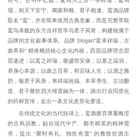
符号。古书中记载，鸾鸟为上古一等祥瑞，鸾鸟
现，则天下安宁、阖家和顺、君子相逢。鸾酒品牌
取名 “鸾”，并非简单借用古典意象，而是完整萃取
鸾鸟承载的东方吉祥哲学与君子风骨，构建独属于
品牌的文化叙事体系。品牌 Slogan“鸾承祥瑞，古
曲养和” 精准概括核心文化内核，四层品牌理念层
层递进：以鸾之祥瑞，敬盛世安康；以薏之温润，
养身心本源；以曲之百草，和百味人生；以酒之雅
韵，敬君子风骨，将祥瑞祝福、本草养生、古法酿
造、君子雅饮四大维度融为一体，跳出行业同质化
的药材宣传，走出一条文化差异化赛道。
在传统文化的当代转译上，鸾酒摒弃厚重晦涩
的古风说教，贴合现代中产、都市精英的
精神
需
求，
提出
“聚时有礼、独饮有度” 的雅致饮酒主