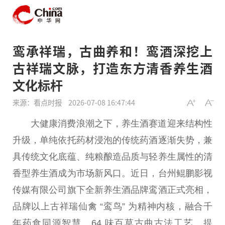
鸾承祥瑞，古曲养和！鸾酒深挖上
古祥瑞文脉，打造东方清香养生酒
文化标杆
来源：看点时报
2026-07-08 16:47:44
大健康消费浪潮之下，养生酒赛道迎来结构
性
升级，单纯依托药材浸泡的传统药酒逐渐失势，兼
具传统文化底蕴、纯粮酿造品质与轻养生属
性
的清
香型养生酒成为市场新风口。
近
日，
台
州鲲鹏影视
传媒有限公司旗下全新养生酒品牌鸾酒正式亮相，
品牌以上古祥瑞仙禽 “鸾鸟” 为
精神
内核，融合千
年药食同源智慧、64 味百草古曲古法工艺，
提