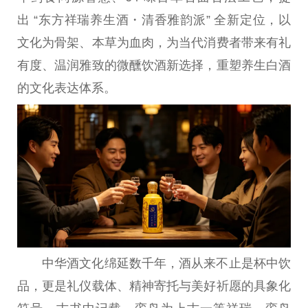
出
“东方祥瑞养生酒・清香雅韵派” 全新定位，以
文化为骨架、本草为血肉，为当代消费者带来有礼
有度、温润雅致的
微
醺饮酒新选择，重塑养生白酒
的文化表达体系。
中华酒文化绵延数千年，酒从来不止是杯中饮
品，更是礼仪载体、
精神
寄托与美好祈愿的具象化