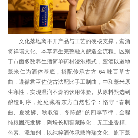
文化落地离不开产品与工艺的硬核支撑，鸾酒
将祥瑞文化、本草养生完整融入酿造全流程。区别
于市面多数养生酒简单药材浸泡模式，鸾酒以道地
薏米仁为酒体基底，搭配传承古方 64 味百草古
曲，遵循君臣佐使古法配比手工制曲，中和薏米原
生寒
性
，实现温润不燥的饮用体验。从原料甄选到
酿造时序，处处藏着东方自然哲学：恪守 “春制
曲、夏发酵、秋取酒、冬陈酿” 的四季节律，全程
纯粮固态发酵，陶坛长期窖藏陈化，无工业香精、
色素、添加剂，以纯粹酒体承载祥瑞文化。旗下薏