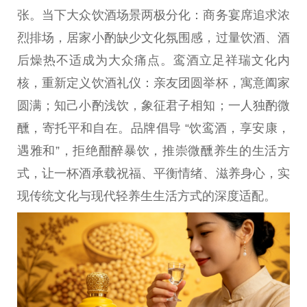
张。当下大众饮酒场景两极分化：商务宴席追求浓
烈排场，居家小酌缺少文化氛围感，过量饮酒、酒
后燥热不适成为大众痛点。鸾酒立足祥瑞文化内
核，重新定义饮酒礼仪：亲友团圆举杯，寓意阖家
圆满；知己小酌浅饮，象征君子相知；一人独酌
微
醺，寄托
平
和自在。品牌倡导 “饮鸾酒，享安康，
遇雅和”，拒绝酣醉暴饮，推崇
微
醺养生的生活方
式，让一杯酒承载祝福、
平
衡情绪、滋养身心，实
现传统文化与现代轻养生生活方式的深度适配。