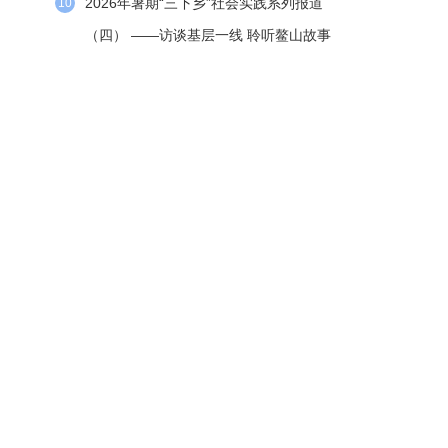
2026年暑期“三下乡”社会实践系列报道
10
（四） ——访谈基层一线 聆听鳌山故事