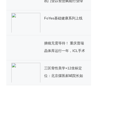
凯门业以智慧赋能行业绿
色发展
FoYes基础健康系列上线
摘镜无需等待！ 重庆普瑞
晶体库运行一年，ICL手术
迎来“速享”时代
三区骨性美学+12坐标定
位：北京煤医郝斌院长如
何重构东方美鼻