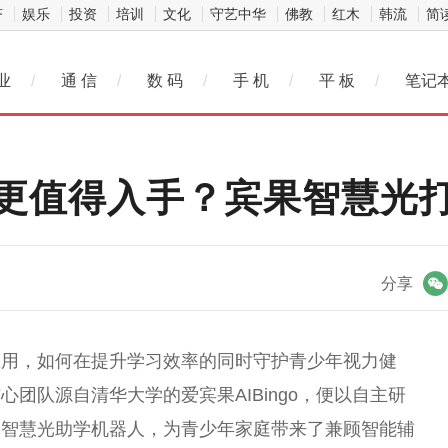
济
娱乐
投资
培训
文化
守艺中华
佛教
红木
韩流
简
业
/
通 信
/
数 码
/
手 机
/
平 板
/
笔记
更值得入手？宾果智慧光
微信
分享
应用，如何在提升学习效率的同时守护青少年视力健
团队源自清华大学的爱宾果AIBingo，便以自主研
果智慧光助学机器人，为青少年家庭带来了兼顾智能辅