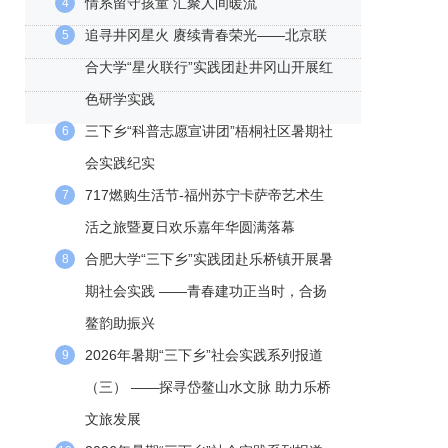
情系留守孩童 汇聚人间暖流
4
追寻井冈星火 赓续青春荣光——北京联
5
合大学“星火联行”实践团赴井冈山开展红
色研学实践
三下乡“科普志愿宣讲团”梧桐社区暑期社
6
会实践纪实
717燃购生活节-福州苏宁卡萨帝艺术生
7
活之旅暨夏日欢乐嘉年华圆满落幕
合肥大学“三下乡”实践团赴乐桥镇开展暑
8
期社会实践 ——青春建功正当时，合扬
鳌韵助振兴
2026年暑期“三下乡”社会实践系列报道
9
（三） ——探寻岱鳌山水文脉 助力乐桥
文旅发展