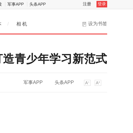
注册
登录
读
军事APP
头条APP
设为书签
本
/
相 机
打造青少年学习新范式
军事APP
头条APP