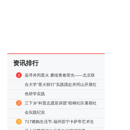
资讯排行
追寻井冈星火 赓续青春荣光——北京联
1
合大学“星火联行”实践团赴井冈山开展红
色研学实践
三下乡“科普志愿宣讲团”梧桐社区暑期社
2
会实践纪实
717燃购生活节-福州苏宁卡萨帝艺术生
3