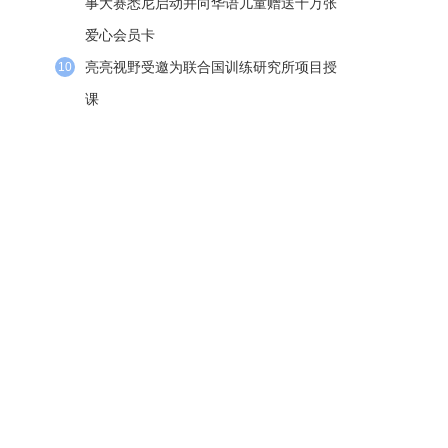
事大赛悉尼启动并向华语儿童赠送十万张
爱心会员卡
亮亮视野受邀为联合国训练研究所项目授
10
课