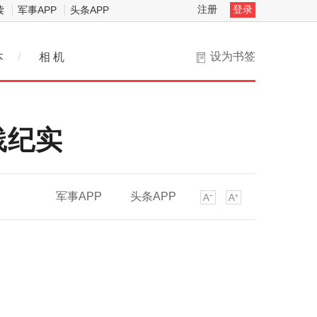
注册
登录
读
军事APP
头条APP
设为书签
本
/
相 机
践纪实
军事APP
头条APP