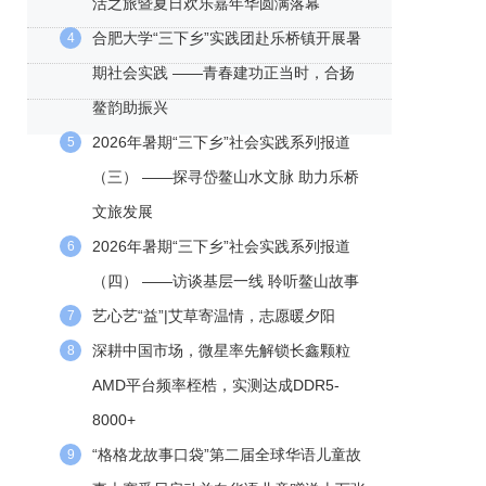
活之旅暨夏日欢乐嘉年华圆满落幕
合肥大学“三下乡”实践团赴乐桥镇开展暑
4
期社会实践 ——青春建功正当时，合扬
鳌韵助振兴
2026年暑期“三下乡”社会实践系列报道
5
（三） ——探寻岱鳌山水文脉 助力乐桥
文旅发展
2026年暑期“三下乡”社会实践系列报道
6
（四） ——访谈基层一线 聆听鳌山故事
艺心艺“益”|艾草寄温情，志愿暖夕阳
7
深耕中国市场，微星率先解锁长鑫颗粒
8
AMD平台频率桎梏，实测达成DDR5-
8000+
“格格龙故事口袋”第二届全球华语儿童故
9