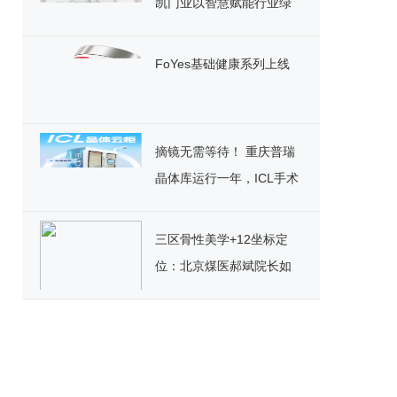
凯门业以智慧赋能行业绿
色发展
FoYes基础健康系列上线
摘镜无需等待！ 重庆普瑞
晶体库运行一年，ICL手术
迎来“速享”时代
三区骨性美学+12坐标定
位：北京煤医郝斌院长如
何重构东方美鼻