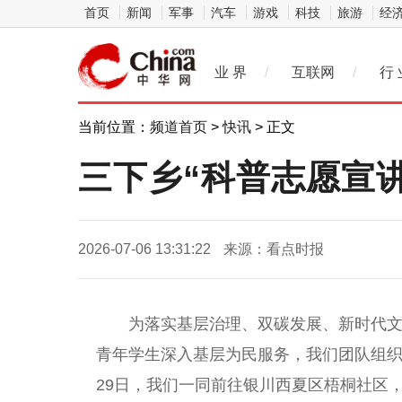
首页
新闻
军事
汽车
游戏
科技
旅游
经
业 界
/
互联网
/
行 
当前位置：
频道首页
>
快讯
> 正文
三下乡“科普志愿宣
2026-07-06 13:31:22
来源：看点时报
为
落实
基层治理、双碳发展、
新时代
青年学生深入基层为民服务，我们团队组织青
29日，我们一同前往银川西夏区梧桐社区