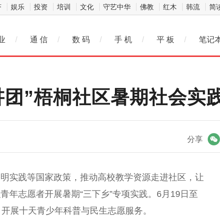
济
娱乐
投资
培训
文化
守艺中华
佛教
红木
韩流
简
业
/
通 信
/
数 码
/
手 机
/
平 板
/
笔记
讲团”梧桐社区暑期社会实
微信
分享
文明实践等
国家
政策，推动高校教学资源走进社区，让
年志愿者开展暑期“三下乡”专项实践。6月19日至
，开展十天青少年科普与民生志愿服务。