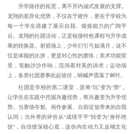
升学路径的拓宽，离不开内涵式发展的支撑。
龙翔的差异化优势，不仅在于硬件，更在于学校为
每一个学生搭建了展示自我、锻炼能力的广阔
平
台
。龙翔的社团活动，正是链接特色课程与升学成
果的转换器。射箭场上，少年们引弓如满月，这不
仅是体能的比拼，更是对心
性
的磨练；美术功能室
里，笔触沙沙作响，流淌着对美的诉求；运动场
上，各类社团赛事此起彼伏，呐喊声震落了树叶。
社团是学校的第二课堂，是将“玩”变为“势”，
让学生在实践中挖掘兴趣优势，将兴趣变为升学优
势。当赛场夺魁、画作参展、
台
前绽放带来的自我
认同；当外界的评价从“成绩
平
平
”转变为“身怀绝
技”，自信便深植心底，这份内生动力又反哺文化