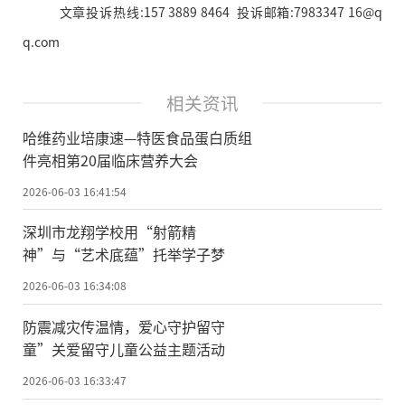
文章投诉热线:157 3889 8464 投诉邮箱:7983347 16@q
q.com
相关资讯
哈维药业培康速—特医食品蛋白质组
件亮相第20届临床营养大会
2026-06-03 16:41:54
深圳市龙翔学校用“射箭精
神”与“艺术底蕴”托举学子梦
2026-06-03 16:34:08
防震减灾传温情，爱心守护留守
童”关爱留守儿童公益主题活动
2026-06-03 16:33:47