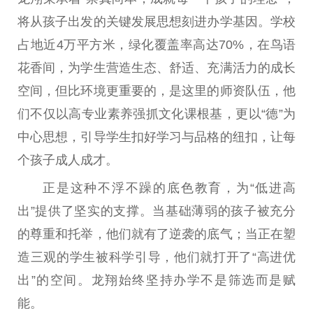
将从孩子出发的关键发展思想刻进办学基因。学校
占地
近
4万
平
方米，绿化覆盖率高达70%，在鸟语
花香间，为学生营造生态、舒适、充满活力的成长
空间，但比环境更
重要
的，是这里的师资队伍，他
们不仅以高专业素养强抓文化课根基，更以“德”为
中心思想，引导学生扣好学
习
与品格的纽扣，让每
个孩子
成人
成才。
正是这种不浮不躁的底色教育，为“低进高
出”提供了坚实的支撑。当基础薄弱的孩子被充分
的尊重和托举，他们就有了逆袭的底气；当正在塑
造三观的学生被科学引导，他们就打开了“高进优
出”的空间。龙翔始终坚持办学不是筛选而是赋
能。