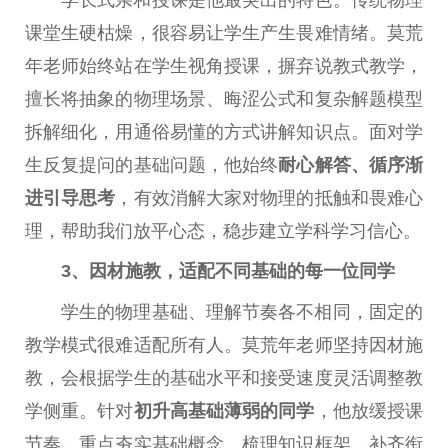
学长式亲和授课是他最突出的特色。传统物理
课堂生硬枯燥，很容易让学生产生畏难情绪。莫荒
年老师始终站在学生视角授课，摒弃说教式教学，
擅长将抽象的物理场景、晦涩公式和复杂解题模型
拆解细化，用通俗易懂的方式讲解知识点。面对学
生反复提问的基础问题，他始终
耐心解答、循序渐
进引导思考
，有效消解大家对物理的抵触和畏难心
理，帮助我们放平心态，稳步建立学科学习信心。
3、因材施教，适配不同基础的每一位同学
学生的物理基础、理解节奏各不相同，固定的
教学模式很难适配所有人。莫荒年老师坚持因材施
教，会根据学生的基础水平和接受速度灵活调整教
学侧重。针对
初升高基础薄弱的同学
，他放缓授课
节奏，重点夯实基础概念、梳理知识框架，补齐衔